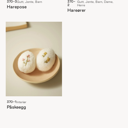
370-3
370-
Gutt, Jente, Barn
Gutt, Jente, Barn, Dame,
2
Herre
Harepose
Hareører
370-1
Interiør
Påskeegg