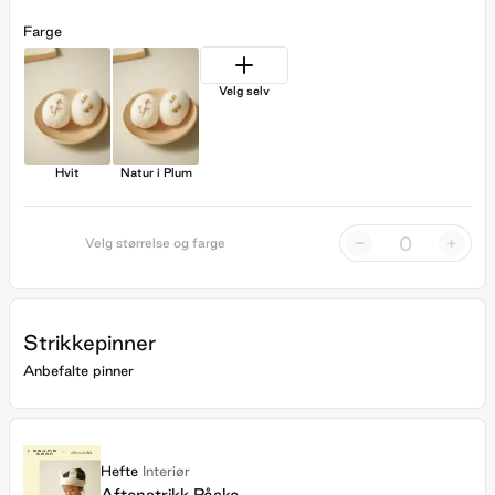
Farge
Velg selv
Hvit
Natur i Plum
-
+
Velg størrelse og farge
Strikkepinner
Anbefalte pinner
Hefte
Interiør
Aftenstrikk Påske