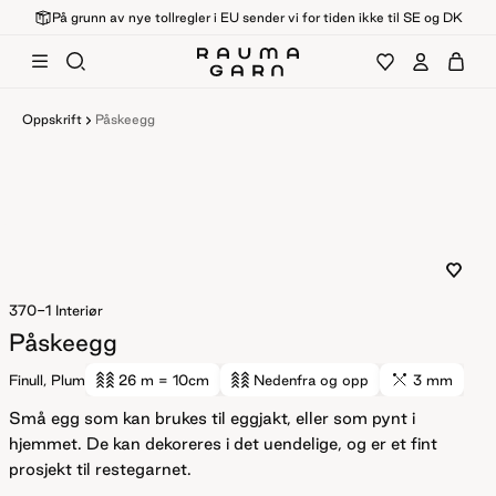
På grunn av nye tollregler i EU sender vi for tiden ikke til SE og DK
Oppskrift
Påskeegg
370-1
Interiør
Påskeegg
Finull, Plum
26 m
= 10cm
Nedenfra og opp
3 mm
Små egg som kan brukes til eggjakt, eller som pynt i
hjemmet. De kan dekoreres i det uendelige, og er et fint
prosjekt til restegarnet.