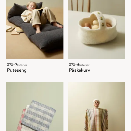
370-7
370-6
Interiør
Interiør
Puteseng
Påskekurv