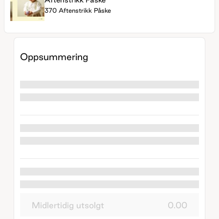
370 Aftenstrikk Påske
Oppsummering
Midlertidig utsolgt
0.00