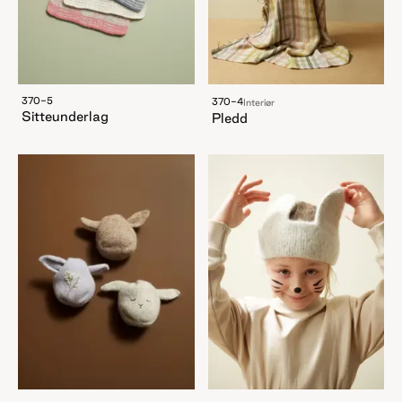
370-5
370-4
Interiør
Sitteunderlag
Pledd