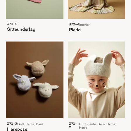
370-5
370-4
Interiør
Sitteunderlag
Pledd
370-3
370-
Gutt, Jente, Barn
Gutt, Jente, Barn, Dame,
2
Herre
Harepose