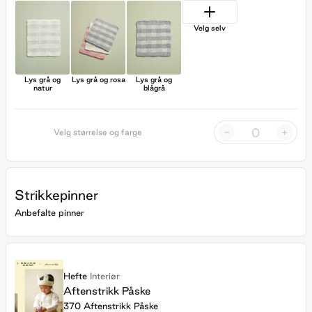
Velg selv
Lys grå og
Lys grå og rosa
Lys grå og
natur
blågrå
-
+
Velg størrelse og farge
Strikkepinner
Anbefalte pinner
Hefte
Interiør
Aftenstrikk Påske
370 Aftenstrikk Påske