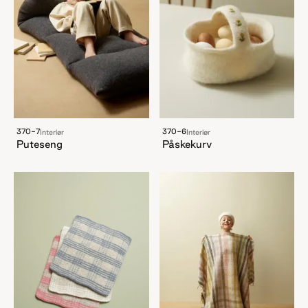
370-7
370-6
Interiør
Interiør
Puteseng
Påskekurv