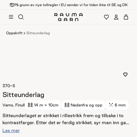
På grunn av nye tollregler i EU sender vi for tiden ikke til SE og DK
Oppskrift
Sitteunderlag
370-5
Sitteunderlag
Vams, Finull
14 m
= 10cm
Nedenfra og opp
6 mm
Sitteunderlaget er strikket i rillestrikk frem og tilbake i to
kontrastfarger. Etter det er ferdig strikket, syr man inn garn
i loddrette striper for å danne rutemønsteret. Til slutt toves
Les mer
sitteunderlaget. Da blir det deilig, mykt og loddent og