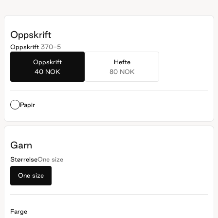
akkurat passe tykt.
Oppskrift
Oppskrift
370-5
Oppskrift
Hefte
40 NOK
80 NOK
Papir
Garn
Størrelse
One size
One size
Farge