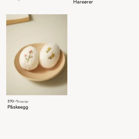
Hareører
370-1
Interiør
Påskeegg