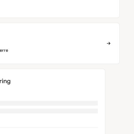
erre
ing