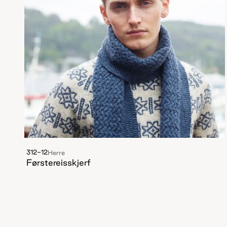
312-12
Herre
Førstereisskjerf