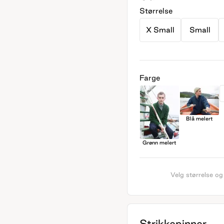
Størrelse
X Small
Small
Farge
Blå melert
Grønn melert
Velg størrelse og
Strikkepinner