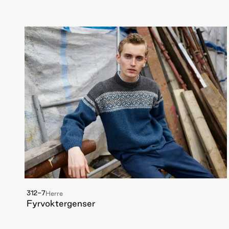
312-7
Herre
Fyrvoktergenser