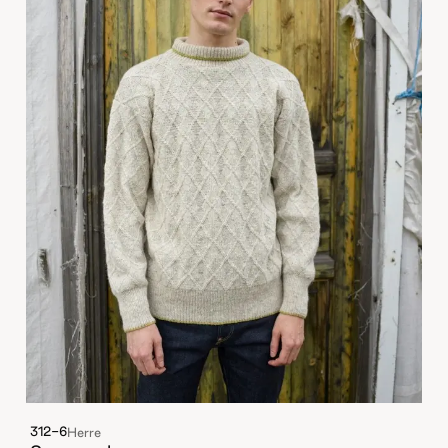
312-6
Herre