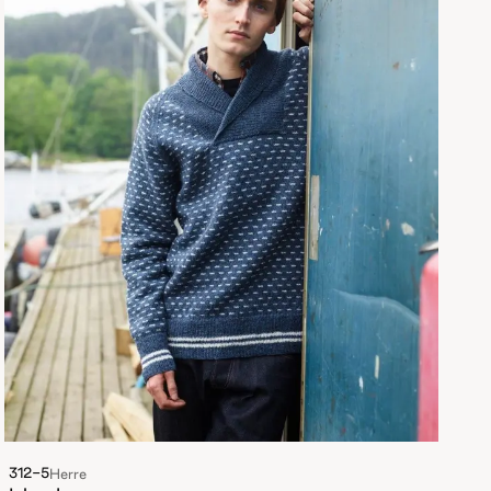
312-5
Herre