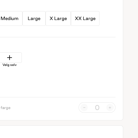
Medium
Large
X Large
XX Large
Velg selv
-
+
 farge