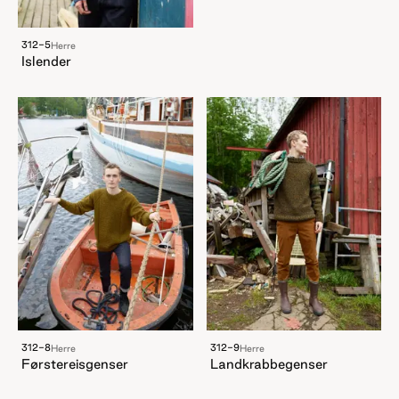
312-5
Herre
Islender
312-8
312-9
Herre
Herre
Førstereisgenser
Landkrabbegenser