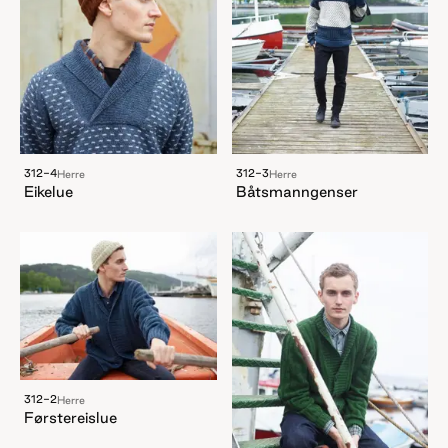
312-4
312-3
Herre
Herre
Eikelue
Båtsmanngenser
312-2
Herre
Førstereislue