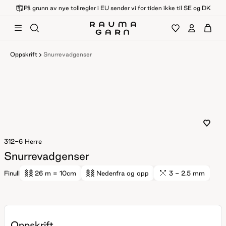
På grunn av nye tollregler i EU sender vi for tiden ikke til SE og DK
Oppskrift
Snurrevadgenser
312-6
Herre
Snurrevadgenser
Finull
26 m
= 10cm
Nedenfra og opp
3 - 2.5 mm
Oppskrift