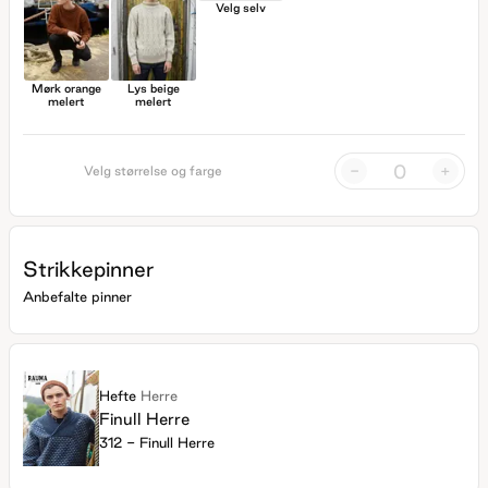
Velg selv
Mørk orange
Lys beige
melert
melert
-
+
Velg størrelse og farge
Strikkepinner
Anbefalte pinner
Hefte
Herre
Finull Herre
312 - Finull Herre