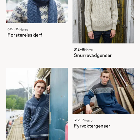
312-12
Herre
Førstereisskjerf
312-6
Herre
Snurrevadgenser
312-7
Herre
Fyrvoktergenser