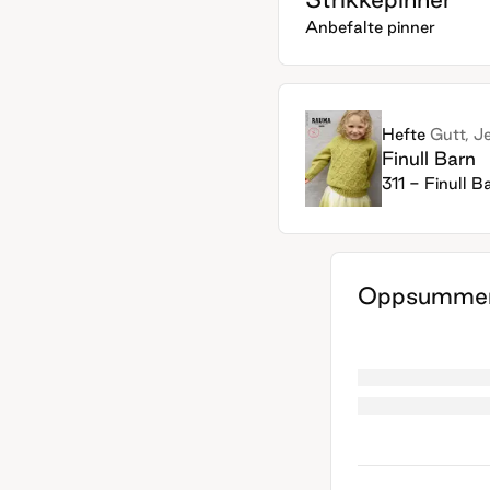
Anbefalte pinner
Hefte
Gutt, J
Finull Barn
311 - Finull B
Oppsummer