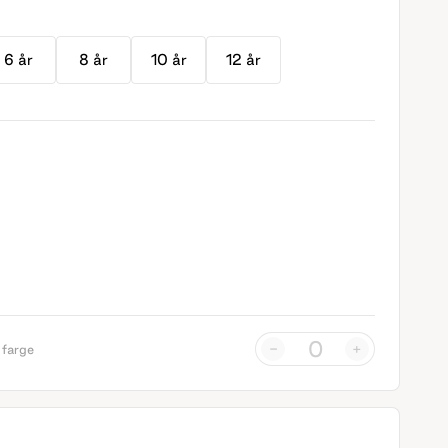
6 år
8 år
10 år
12 år
-
+
 farge