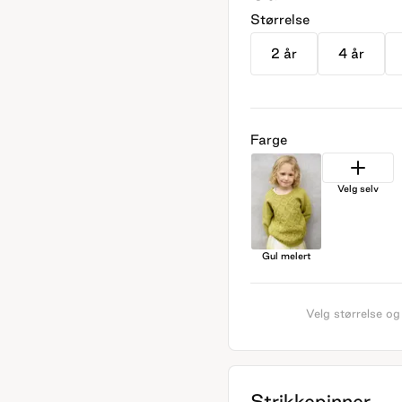
Størrelse
2 år
4 år
Farge
Velg selv
Gul melert
Velg størrelse og
Strikkepinner