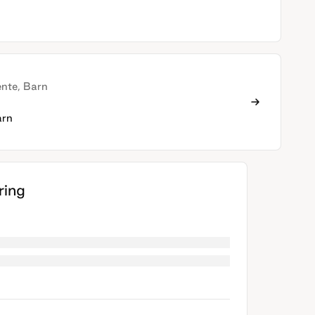
ente, Barn
arn
ing