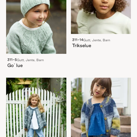
311-14
Gutt, Jente, Barn
Trikselue
311-5
Gutt, Jente, Barn
Go´lue