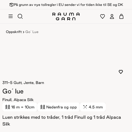
På grunn av nye tollregler i EU sender vi for tiden ikke til SE og DK
Oppskrift
Go´lue
311-5
Gutt, Jente, Barn
Go´lue
Finull, Alpaca Silk
16 m
= 10cm
Nedenfra og opp
4.5 mm
Luen strikkes med to tråder, 1 tråd Finull og 1 tråd Alpaca
Silk