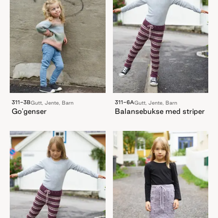
311-3B
311-6A
Gutt, Jente, Barn
Gutt, Jente, Barn
Go'genser
Balansebukse med striper