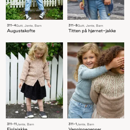
311-4
311-8
Gutt, Jente, Barn
Gutt, Jente, Barn
Augustakofte
Titten på hjørnet-jakke
311-11
311-1
Jente, Barn
Jente, Barn
Fiolajakke
Venninnegenser