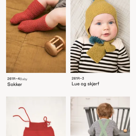
261R-3
261R-4
Baby
Lue og skjerf
Sokker