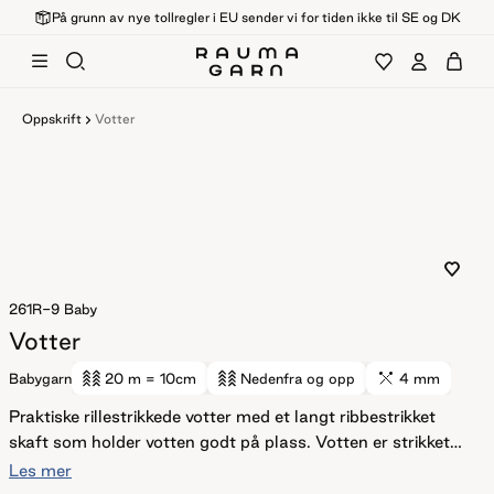
På grunn av nye tollregler i EU sender vi for tiden ikke til SE og DK
Oppskrift
Votter
261R-9
Baby
Votter
Babygarn
20 m
= 10cm
Nedenfra og opp
4 mm
Praktiske rillestrikkede votter med et langt ribbestrikket
skaft som holder votten godt på plass. Votten er strikket
frem og tilbake og sydd sammen til slutt - for deg som ikke
Les mer
liker å strikke på 5 pinner! Skaftet er strikket i den tynne