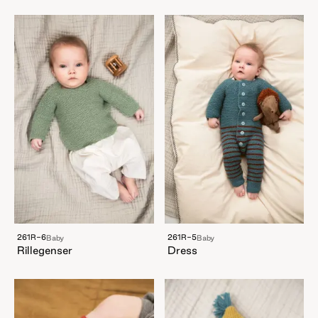
261R-6
261R-5
Baby
Baby
Rillegenser
Dress