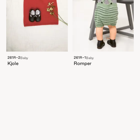
261R-2
261R-1
Baby
Baby
Kjole
Romper