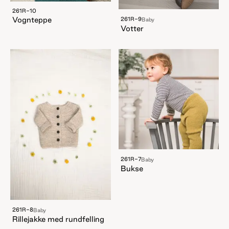
261R-10
Vognteppe
261R-9
Baby
Votter
261R-7
Baby
Bukse
261R-8
Baby
Rillejakke med rundfelling