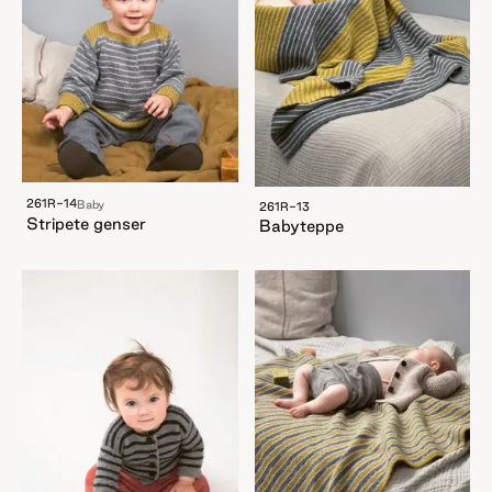
261R-14
Baby
261R-13
Stripete genser
Babyteppe