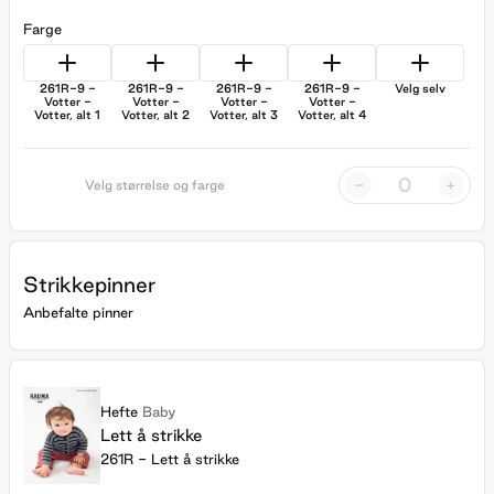
Farge
261R-9 -
261R-9 -
261R-9 -
261R-9 -
Velg selv
Votter -
Votter -
Votter -
Votter -
Votter, alt 1
Votter, alt 2
Votter, alt 3
Votter, alt 4
-
+
Velg størrelse og farge
Strikkepinner
Anbefalte pinner
Hefte
Baby
Lett å strikke
261R - Lett å strikke