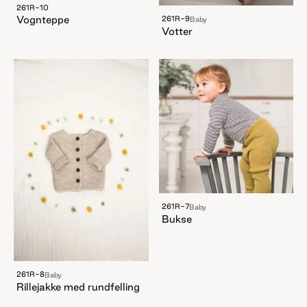
261R-10
Vognteppe
261R-9
Baby
Votter
261R-7
Baby
Bukse
261R-8
Baby
Rillejakke med rundfelling