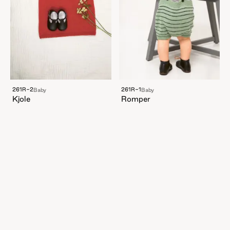
261R-2
261R-1
Baby
Baby
Kjole
Romper