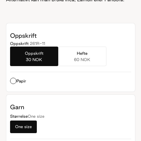
Oppskrift
Oppskrift
261R-11
Oppskrift
Hefte
30 NOK
60 NOK
Papir
Garn
Størrelse
One size
One size