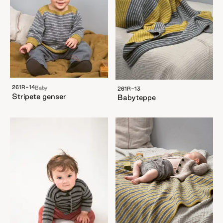
261R-14
Baby
261R-13
Stripete genser
Babyteppe