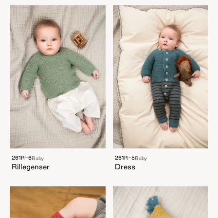
261R-6
261R-5
Baby
Baby
Rillegenser
Dress