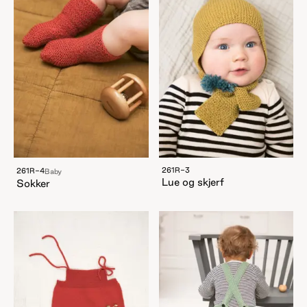
261R-3
261R-4
Baby
Lue og skjerf
Sokker