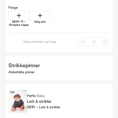
Farge
261R-11 -
Velg selv
Stripete teppe
-
+
Velg størrelse og farge
Strikkepinner
Anbefalte pinner
Hefte
Baby
Lett å strikke
261R - Lett å strikke