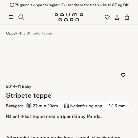
På grunn av nye tollregler i EU sender vi for tiden ikke til SE og DK
Oppskrift
Stripete Teppe
261R-11
Baby
Stripete teppe
Babygarn
27 m
= 10cm
Nedenfra og opp
3 mm
Rillestrikket teppe med striper i Baby Panda.
Alternativt kan man bruke Inca, Lamull eller Pandora.