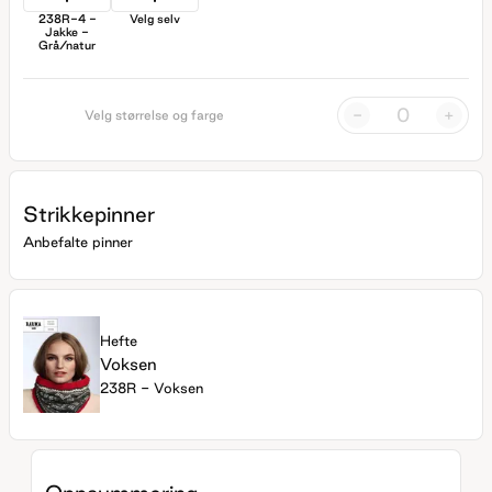
238R-4 -
Velg selv
Jakke -
Grå/natur
-
+
Velg størrelse og farge
Strikkepinner
Anbefalte pinner
Hefte
Voksen
238R - Voksen