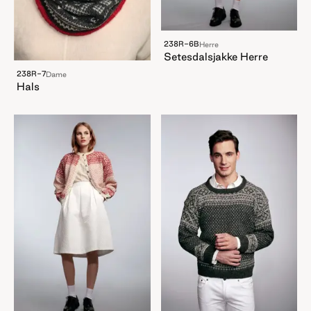
238R-6B
Herre
Setesdalsjakke Herre
238R-7
Dame
Hals