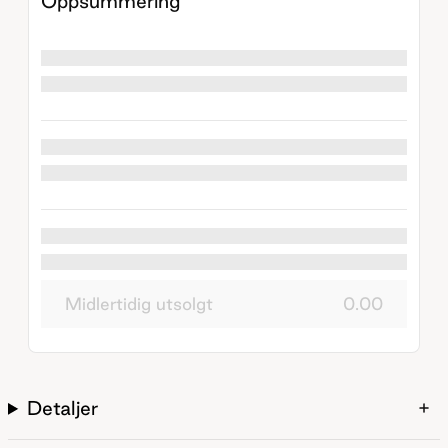
Oppsummering
Midlertidig utsolgt
0.00
Detaljer