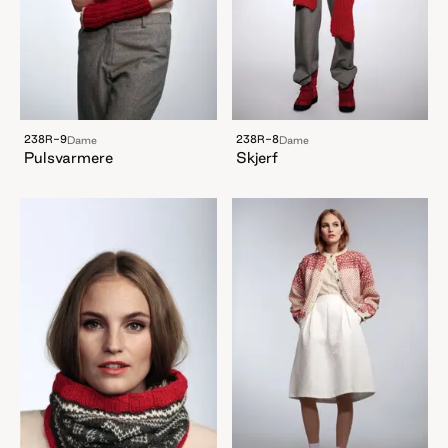
238R-9
238R-8
Dame
Dame
Pulsvarmere
Skjerf