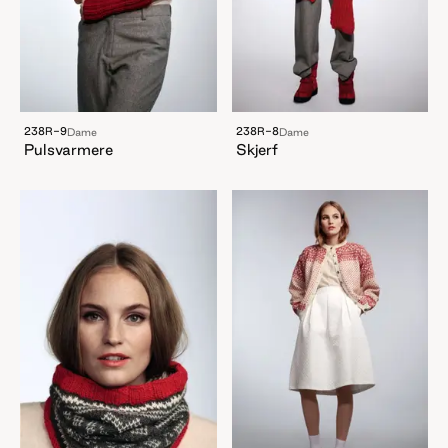
238R-9
238R-8
Dame
Dame
Pulsvarmere
Skjerf