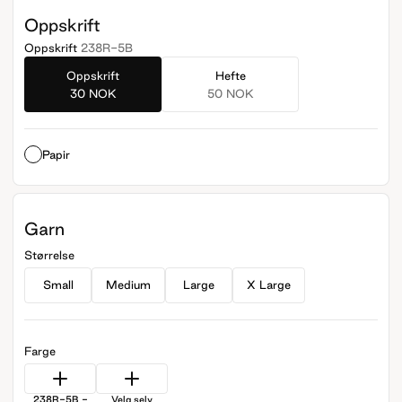
Oppskrift
Oppskrift
238R-5B
Oppskrift
Hefte
30 NOK
50 NOK
Papir
Garn
Størrelse
Small
Medium
Large
X Large
Farge
238R-5B -
Velg selv