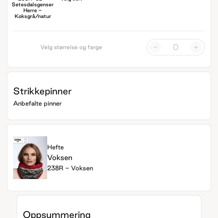
Setesdalsgenser
Herre -
Koksgrå/natur
-
+
Velg størrelse og farge
Strikkepinner
Anbefalte pinner
Hefte
Voksen
238R - Voksen
Oppsummering