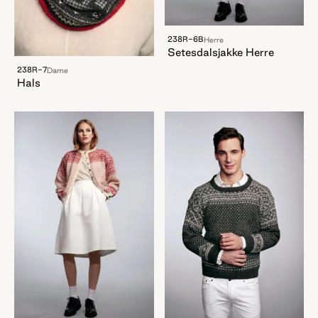
238R-6B
Herre
Setesdalsjakke Herre
238R-7
Dame
Hals