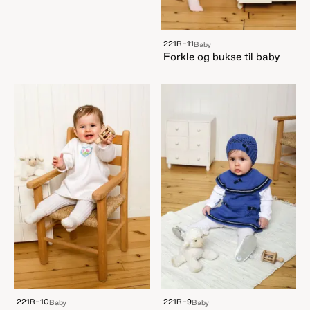
221R-11
Baby
Forkle og bukse til baby
221R-10
221R-9
Baby
Baby