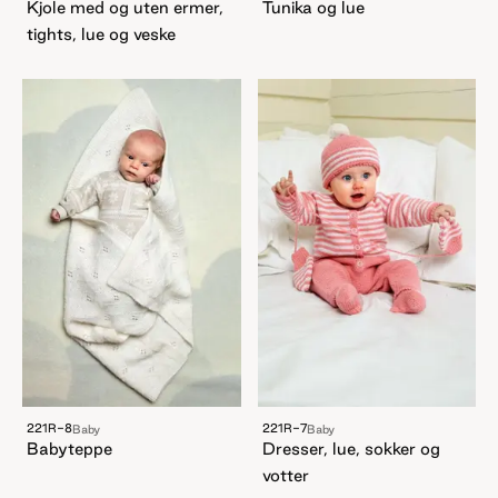
Kjole med og uten ermer,
Tunika og lue
tights, lue og veske
221R-8
221R-7
Baby
Baby
Babyteppe
Dresser, lue, sokker og
votter