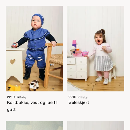
221R-6
221R-5
Baby
Baby
Kortbukse, vest og lue til
Seleskjørt
gutt