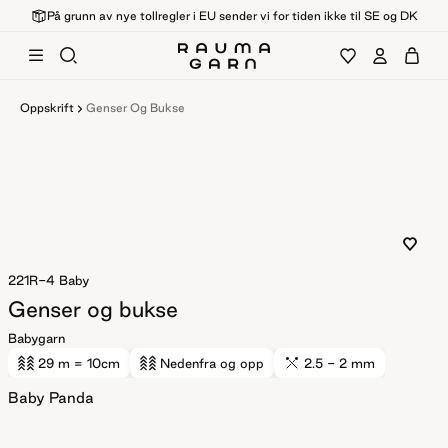
På grunn av nye tollregler i EU sender vi for tiden ikke til SE og DK
Oppskrift
Genser Og Bukse
221R-4
Baby
Genser og bukse
Babygarn
29 m
= 10cm
Nedenfra og opp
2.5 - 2 mm
Baby Panda