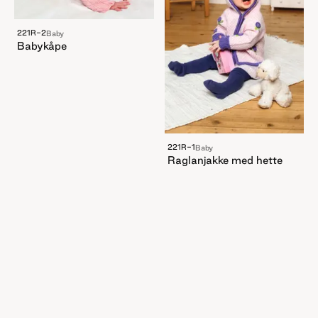
221R-2
Baby
Babykåpe
221R-1
Baby
Raglanjakke med hette