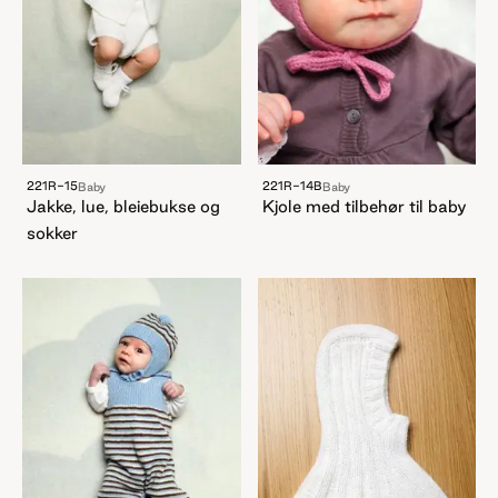
221R-15
221R-14B
Baby
Baby
Jakke, lue, bleiebukse og
Kjole med tilbehør til baby
sokker