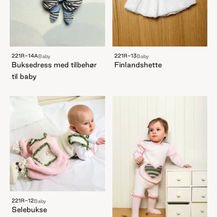
221R-14A
221R-13
Baby
Baby
Buksedress med tilbehør
Finlandshette
til baby
221R-12
Baby
Selebukse