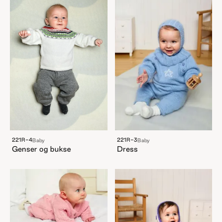
221R-4
221R-3
Baby
Baby
Genser og bukse
Dress