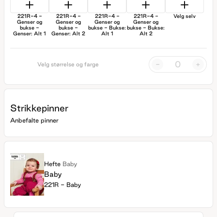
221R-4 -
221R-4 -
221R-4 -
221R-4 -
Velg selv
Genser og
Genser og
Genser og
Genser og
bukse -
bukse -
bukse - Bukse:
bukse - Bukse:
Genser: Alt 1
Genser: Alt 2
Alt 1
Alt 2
-
+
Velg størrelse og farge
Strikkepinner
Anbefalte pinner
Hefte
Baby
Baby
221R - Baby