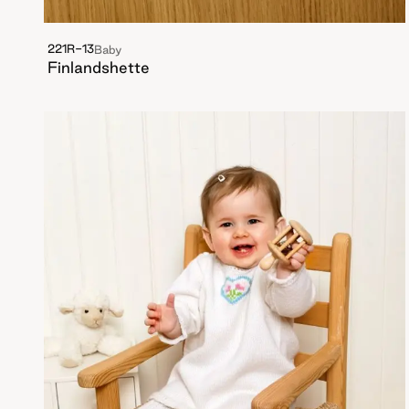
221R-13
Baby
Finlandshette