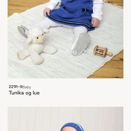
221R-9
Baby
Tunika og lue