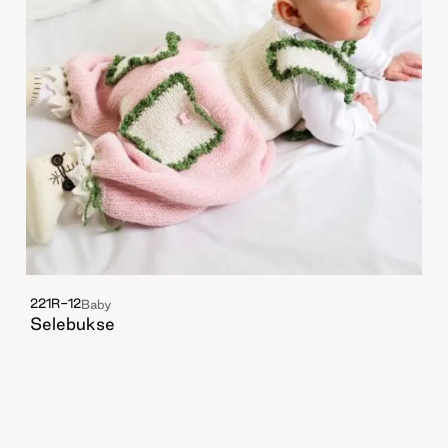
221R-12
Baby
Selebukse