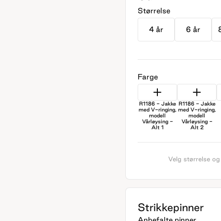
Størrelse
4 år
6 år
Farge
R1186 - Jakke
R1186 - Jakke
med V-ringing,
med V-ringing,
modell
modell
Vårløysing -
Vårløysing -
Alt 1
Alt 2
Velg størrelse og
Strikkepinner
Anbefalte pinner