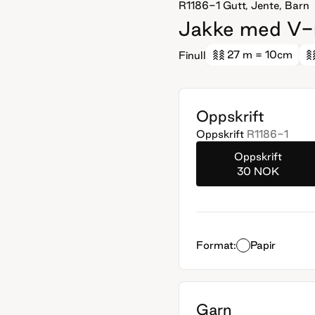
R1186-1
Gutt, Jente, Barn
Jakke med V-r
27 m
= 10cm
Finull
Oppskrift
Oppskrift
R1186-1
Oppskrift
30 NOK
Format:
Papir
Garn