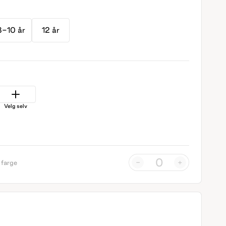
8-10 år
12 år
Velg selv
-
+
 farge