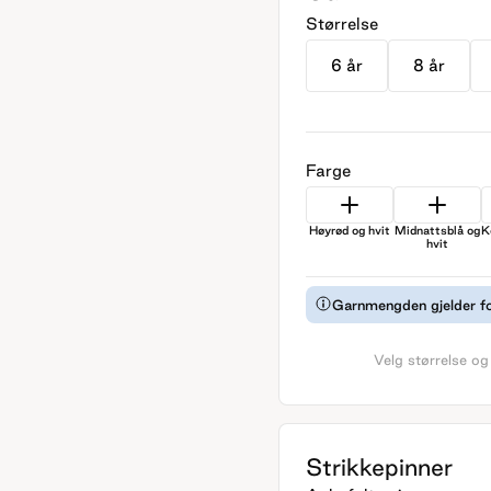
Størrelse
6 år
8 år
Farge
Høyrød og hvit
Midnattsblå og
K
hvit
Garnmengden gjelder fo
Velg størrelse og
Strikkepinner