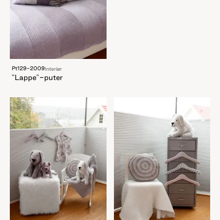
Pt129-2009
Interiør
"Lappe"-puter