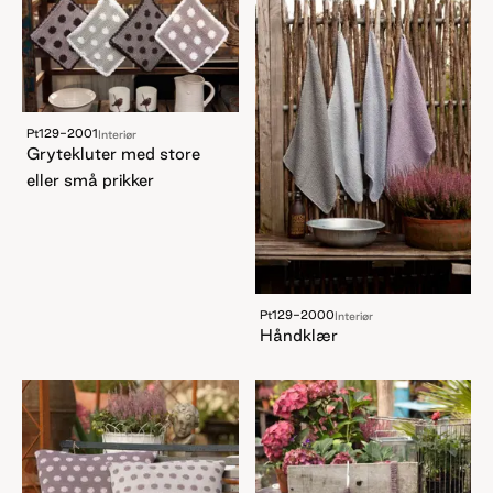
Pt129-2001
Interiør
Grytekluter med store
eller små prikker
Pt129-2000
Interiør
Håndklær