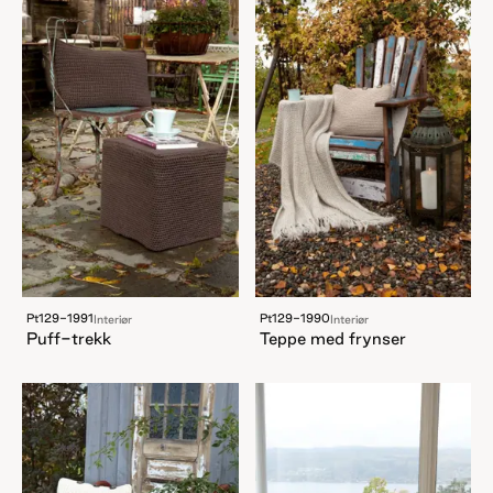
Pt129-1991
Pt129-1990
Interiør
Interiør
Puff-trekk
Teppe med frynser