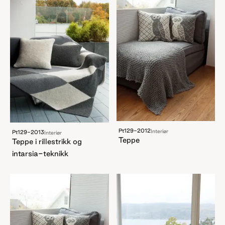
Pt129-2012
Interiør
Pt129-2013
Interiør
Teppe
Teppe i rillestrikk og
intarsia-teknikk