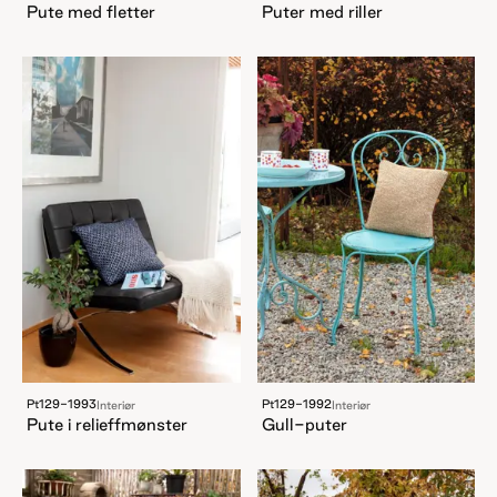
Pute med fletter
Puter med riller
Pt129-1993
Pt129-1992
Interiør
Interiør
Pute i relieffmønster
Gull-puter