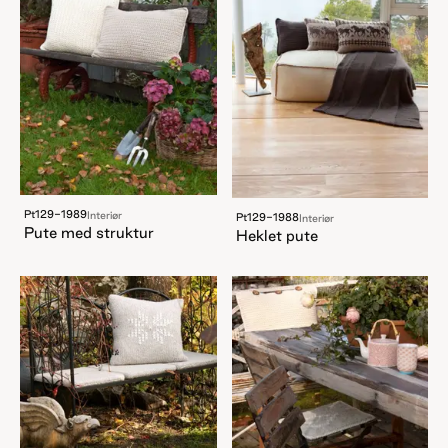
Pt129-1989
Interiør
Pt129-1988
Interiør
Pute med struktur
Heklet pute