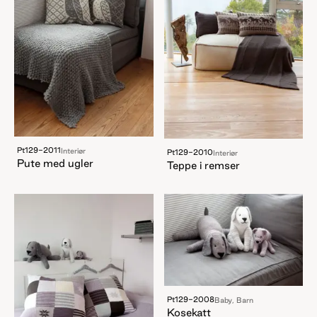
Pt129-2011
Interiør
Pt129-2010
Interiør
Pute med ugler
Teppe i remser
Pt129-2008
Baby, Barn
Kosekatt