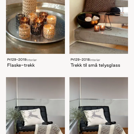
Pt129-2019
Pt129-2018
Interiør
Interiør
Flaske-trekk
Trekk til små telysglass