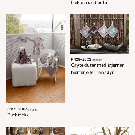
Heklet rund pute
Pt129-2002
Interiør
Grytekluter med stjerner,
hjerter eller reinsdyr
Pt129-2003
Interiør
Puff trekk