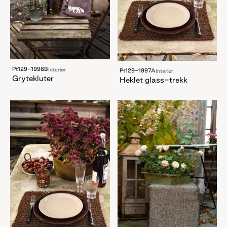
Pt129-1998B
Interiør
Pt129-1997A
Interiør
Grytekluter
Heklet glass-trekk