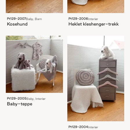
Pt129-2007
Pt129-2006
Baby, Barn
Interiør
Kosehund
Heklet kleshenger-trekk
Pt129-2005
Baby, Interiør
Baby-teppe
Pt129-2004
Interiør