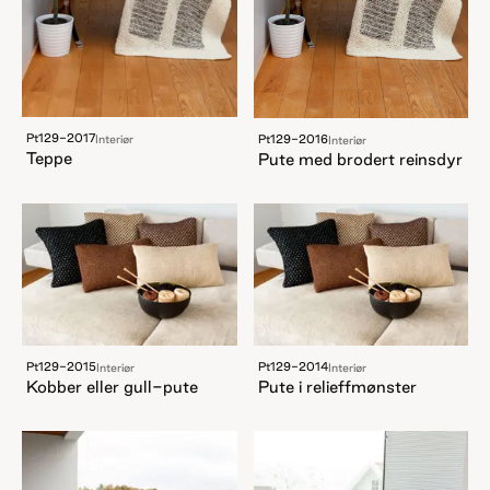
Pt129-2017
Pt129-2016
Interiør
Interiør
Teppe
Pute med brodert reinsdyr
Pt129-2015
Pt129-2014
Interiør
Interiør
Kobber eller gull-pute
Pute i relieffmønster