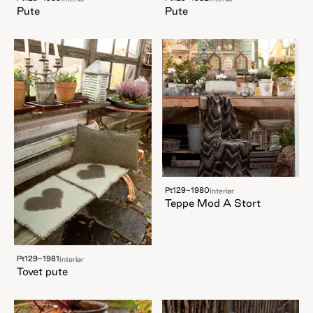
Pute
Pute
Pt129-1980
Interiør
Teppe Mod A Stort
Pt129-1981
Interiør
Tovet pute