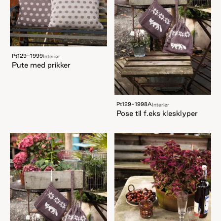
Pt129-1999
Interiør
Pute med prikker
Pt129-1998A
Interiør
Pose til f.eks klesklyper