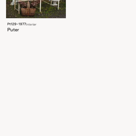
Pt129-1977
Interiør
Puter