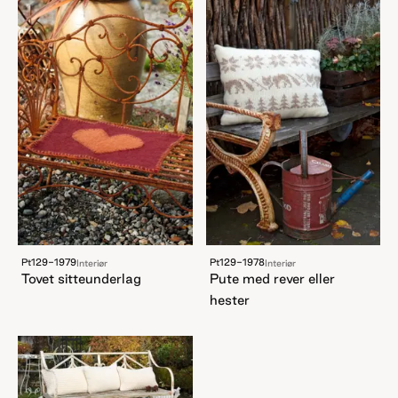
Pt129-1979
Pt129-1978
Interiør
Interiør
Tovet sitteunderlag
Pute med rever eller
hester