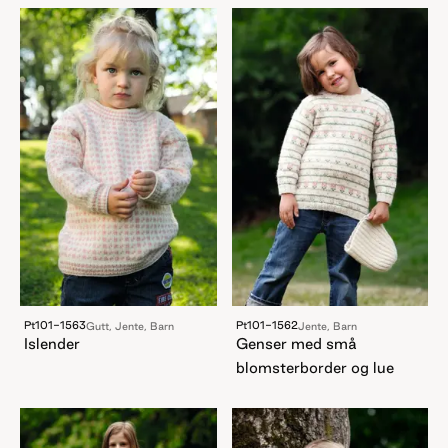
Pt101-1563
Pt101-1562
Gutt, Jente, Barn
Jente, Barn
Islender
Genser med små
blomsterborder og lue