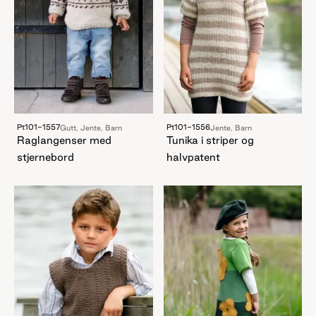
Pt101-1557
Pt101-1556
Gutt, Jente, Barn
Jente, Barn
Raglangenser med
Tunika i striper og
stjernebord
halvpatent