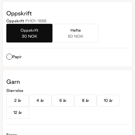
Oppskrift
Oppskrift
Pt101-1566
Oppskrift
Hefte
30 NOK
50 NOK
Papir
Garn
Størrelse
2 år
4 år
6 år
8 år
10 år
12 år
Farge