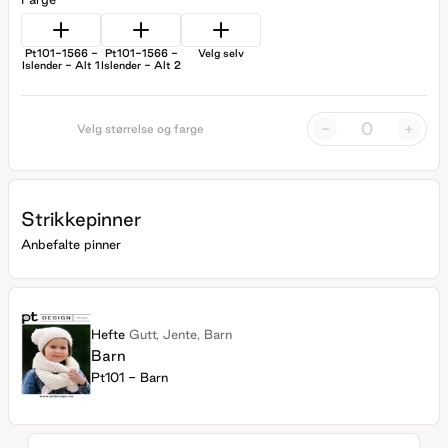
Pt101-1566 -
Pt101-1566 -
Velg selv
Islender - Alt 1
Islender - Alt 2
-
+
Velg størrelse og farge
Strikkepinner
Anbefalte pinner
Hefte
Gutt, Jente, Barn
Barn
Pt101 - Barn