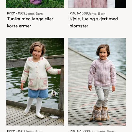
Pt101-1569
Pt101-1568
Jente, Barn
Jente, Barn
Tunika med lange eller
Kjole, lue og skjerf med
korte ermer
blomster
Pt101-1567
Pt101-1566
Jente, Barn
Gutt, Jente, Barn