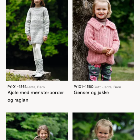
Pt101-1561
Pt101-1560
Jente, Barn
Gutt, Jente, Barn
Kjole med mønsterborder
Genser og jakke
og raglan