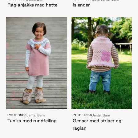
Raglanjakke med hette
Islender
Pt101-1565
Pt101-1564
Jente, Barn
Jente, Barn
Tunika med rundfelling
Genser med striper og
raglan