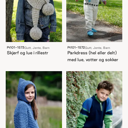
Pt101-1573
Pt101-1572
Gutt, Jente, Barn
Gutt, Jente, Barn
Skjerf og lue i rillestr
Parkdress (hel eller delt)
med lue, votter og sokker