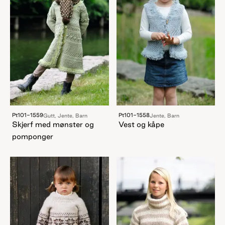
Pt101-1559
Pt101-1558
Gutt, Jente, Barn
Jente, Barn
Skjerf med mønster og
Vest og kåpe
pomponger