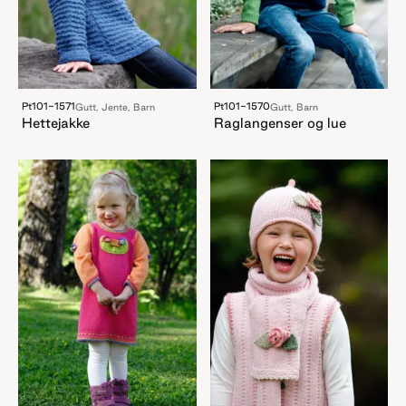
Pt101-1571
Pt101-1570
Gutt, Jente, Barn
Gutt, Barn
Hettejakke
Raglangenser og lue