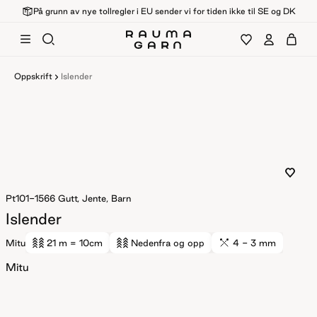
På grunn av nye tollregler i EU sender vi for tiden ikke til SE og DK
Oppskrift
Islender
Pt101-1566
Gutt, Jente, Barn
Islender
Mitu
21 m
= 10cm
Nedenfra og opp
4 - 3 mm
Mitu