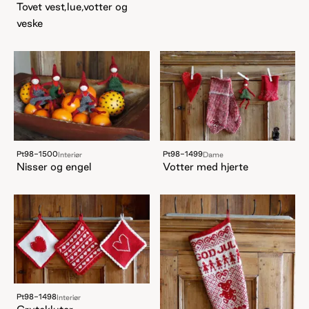
Tovet vest,lue,votter og
veske
Pt98-1500
Pt98-1499
Interiør
Dame
Nisser og engel
Votter med hjerte
Pt98-1498
Interiør