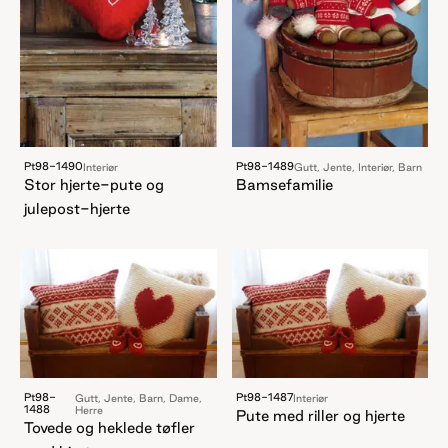
Pt98-1490
Pt98-1489
Interiør
Gutt, Jente, Interiør, Barn
Stor hjerte-pute og
Bamsefamilie
julepost-hjerte
Pt98-
Pt98-1487
Gutt, Jente, Barn, Dame,
Interiør
1488
Herre
Pute med riller og hjerte
Tovede og heklede tøfler