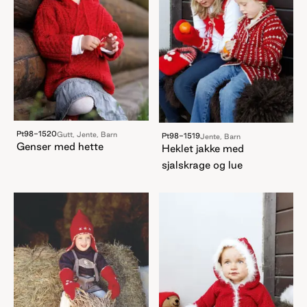
Pt98-1520
Gutt, Jente, Barn
Pt98-1519
Jente, Barn
Genser med hette
Heklet jakke med
sjalskrage og lue