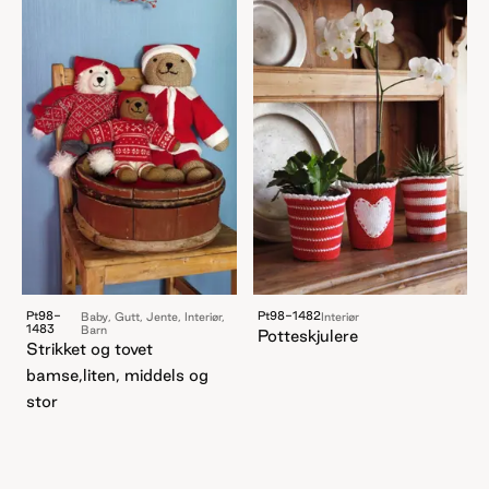
Pt98-
Pt98-1482
Baby, Gutt, Jente, Interiør,
Interiør
1483
Barn
Potteskjulere
Strikket og tovet
bamse,liten, middels og
stor