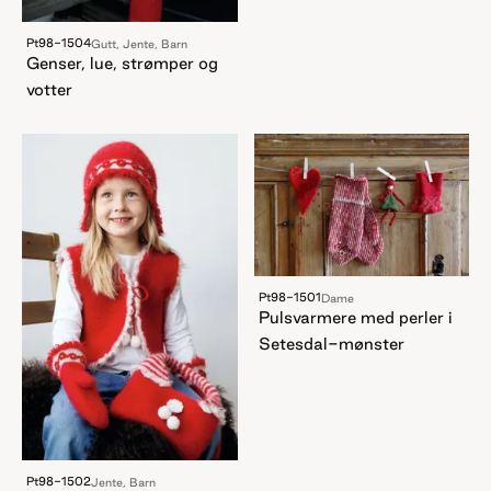
Pt98-1504
Gutt, Jente, Barn
Genser, lue, strømper og
votter
Pt98-1501
Dame
Pulsvarmere med perler i
Setesdal-mønster
Pt98-1502
Jente, Barn