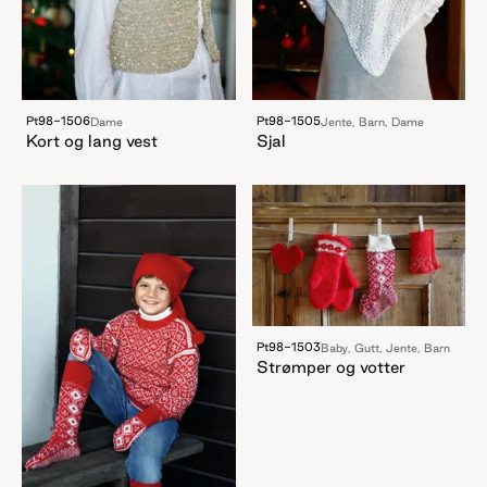
Pt98-1506
Pt98-1505
Dame
Jente, Barn, Dame
Kort og lang vest
Sjal
Pt98-1503
Baby, Gutt, Jente, Barn
Strømper og votter