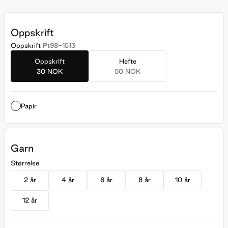
Oppskrift
Oppskrift
Pt98-1513
Oppskrift
Hefte
30 NOK
50 NOK
Papir
Garn
Størrelse
2 år
4 år
6 år
8 år
10 år
12 år