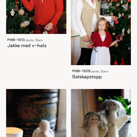
Pt98-1510
Jente, Barn
Jakke med v-hals
Pt98-1509
Jente, Barn
Selskapstopp