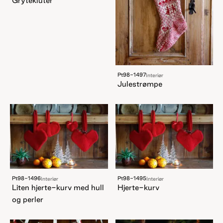
Grytekluter
Pt98-1497
Interiør
Julestrømpe
Pt98-1496
Pt98-1495
Interiør
Interiør
Liten hjerte-kurv med hull
Hjerte-kurv
og perler