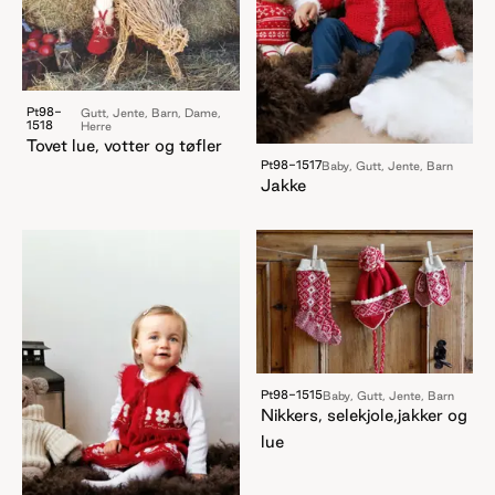
Pt98-
Gutt, Jente, Barn, Dame,
1518
Herre
Tovet lue, votter og tøfler
Pt98-1517
Baby, Gutt, Jente, Barn
Jakke
Pt98-1515
Baby, Gutt, Jente, Barn
Nikkers, selekjole,jakker og
lue