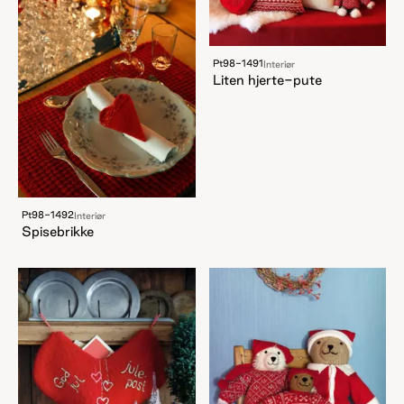
Pt98-1491
Interiør
Liten hjerte-pute
Pt98-1492
Interiør
Spisebrikke