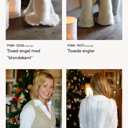
Pt98-1508
Pt98-1507
Interiør
Interiør
Toved engel med
Tovede engler
"blondekant"