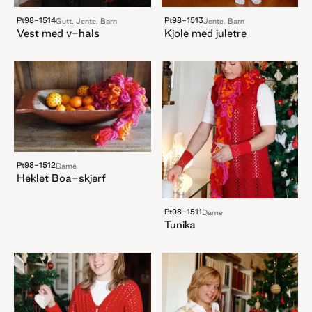
Pt98-1514
Pt98-1513
Gutt, Jente, Barn
Jente, Barn
Vest med v-hals
Kjole med juletre
Pt98-1512
Dame
Heklet Boa-skjerf
Pt98-1511
Dame
Tunika