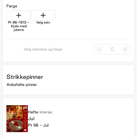
Farge
Pt 98-1513 -
Velg selv
Kjole med
juletre
-
+
Velg størrelse og farge
Strikkepinner
Anbefalte pinner
Hefte
Interiør
Jul
Pt 98 - Jul