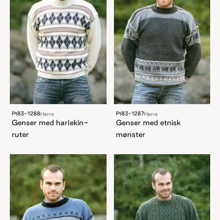
Pt83-1288
Pt83-1287
Herre
Herre
Genser med harlekin-
Genser med etnisk
ruter
mønster