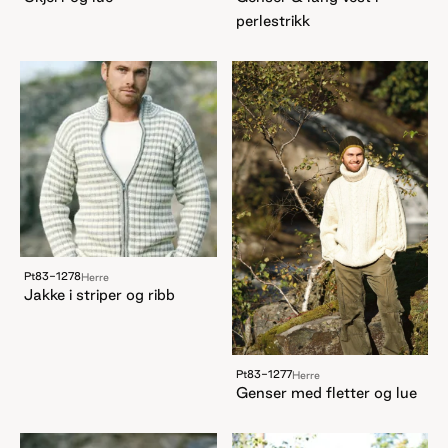
perlestrikk
Pt83-1278
Herre
Jakke i striper og ribb
Pt83-1277
Herre
Genser med fletter og lue