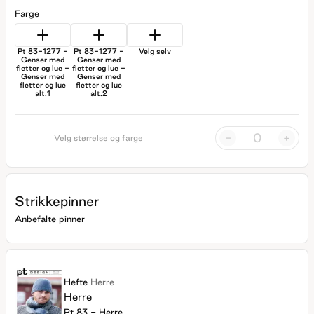
Farge
Pt 83-1277 -
Pt 83-1277 -
Velg selv
Genser med
Genser med
fletter og lue -
fletter og lue -
Genser med
Genser med
fletter og lue
fletter og lue
alt.1
alt.2
-
+
Velg størrelse og farge
Strikkepinner
Anbefalte pinner
Hefte
Herre
Herre
Pt 83 - Herre