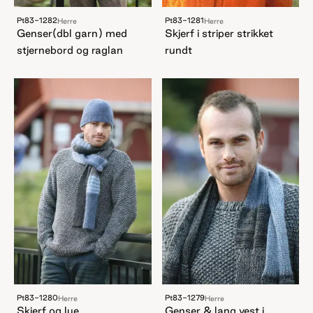
Pt83-1282
Pt83-1281
Herre
Herre
Genser(dbl garn) med
Skjerf i striper strikket
stjernebord og raglan
rundt
Pt83-1280
Pt83-1279
Herre
Herre
Skjerf og lue
Genser & lang vest i