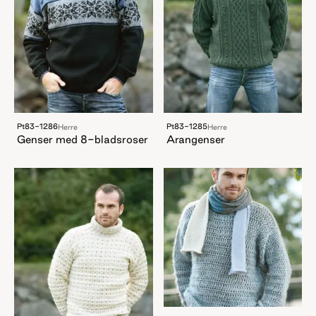
Pt83-1286
Pt83-1285
Herre
Herre
Genser med 8-bladsroser
Arangenser