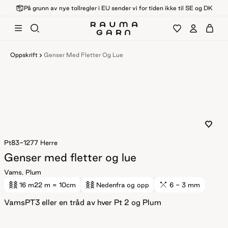
På grunn av nye tollregler i EU sender vi for tiden ikke til SE og DK
Oppskrift
Genser Med Fletter Og Lue
Pt83-1277
Herre
Genser med fletter og lue
Vams, Plum
16 m
22 m
= 10cm
Nedenfra og opp
6 - 3 mm
VamsPT3 eller en tråd av hver Pt 2 og Plum