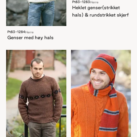
Pt83-1283
Herre
Heklet genser(strikket
hals) & rundstrikket skjerf
Pt83-1284
Herre
Genser med høy hals