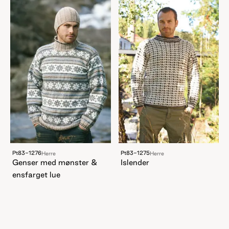
Pt83-1276
Pt83-1275
Herre
Herre
Genser med mønster &
Islender
ensfarget lue