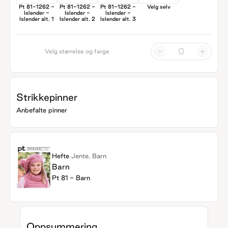
Pt 81-1262 -
Pt 81-1262 -
Pt 81-1262 -
Velg selv
Islender -
Islender -
Islender -
Islender alt. 1
Islender alt. 2
Islender alt. 3
-
+
Velg størrelse og farge
Strikkepinner
Anbefalte pinner
Hefte
Jente, Barn
Barn
Pt 81 - Barn
Oppsummering