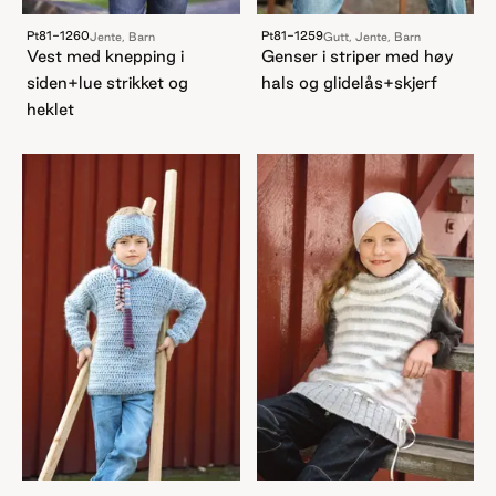
Pt81-1260
Pt81-1259
Jente, Barn
Gutt, Jente, Barn
Vest med knepping i
Genser i striper med høy
siden+lue strikket og
hals og glidelås+skjerf
heklet