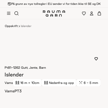
På grunn av nye tollregler i EU sender vi for tiden ikke til SE og DK
Oppskrift
Islender
Pt81-1262
Gutt, Jente, Barn
Islender
Vams
16 m
= 10cm
Nedenfra og opp
6 - 5 mm
VamsPT3