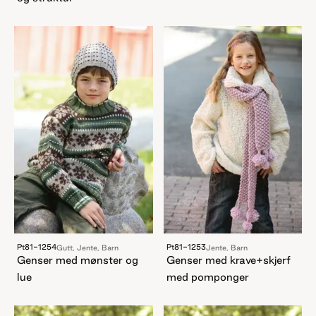
Pt81-1254
Pt81-1253
Gutt, Jente, Barn
Jente, Barn
Genser med mønster og
Genser med krave+skjerf
lue
med pomponger