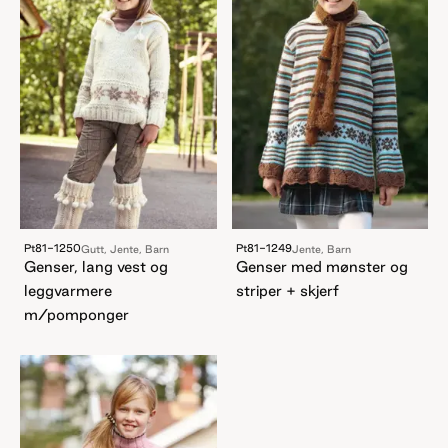
Pt81-1250
Pt81-1249
Gutt, Jente, Barn
Jente, Barn
Genser, lang vest og
Genser med mønster og
leggvarmere
striper + skjerf
m/pomponger