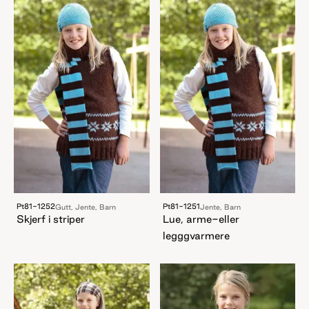
Pt81-1252
Pt81-1251
Gutt, Jente, Barn
Jente, Barn
Skjerf i striper
Lue, arme-eller
legggvarmere