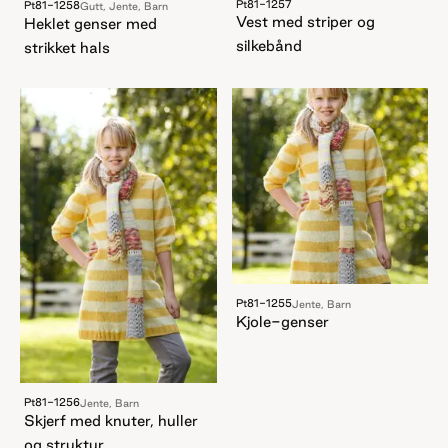
Pt81-1257
Pt81-1258
Gutt, Jente, Barn
Vest med striper og
Heklet genser med
silkebånd
strikket hals
Pt81-1255
Jente, Barn
Kjole-genser
Pt81-1256
Jente, Barn
Skjerf med knuter, huller
og struktur