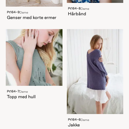
Pt164-8
Dame
Pt164-9
Dame
Hårbånd
Genser med korte ermer
Pt164-7
Dame
Topp med hull
Pt164-6
Dame
Jakke