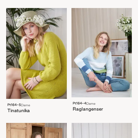
Pt164-4
Dame
Pt164-5
Dame
Raglangenser
Tinatunika