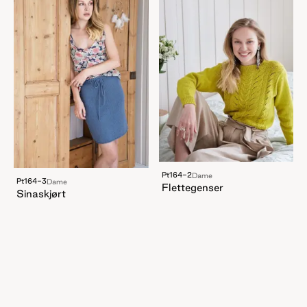
Pt164-2
Dame
Pt164-3
Dame
Flettegenser
Sinaskjørt