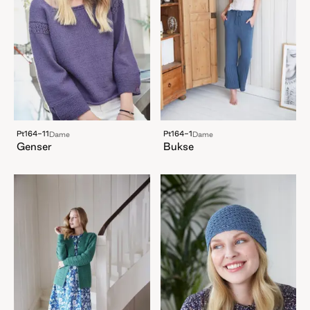
Pt164-11
Pt164-1
Dame
Dame
Genser
Bukse