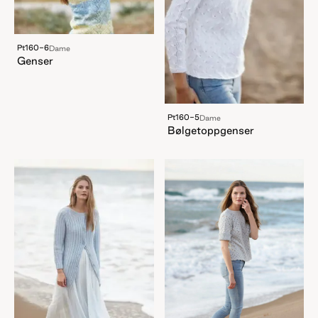
Pt160-6
Dame
Genser
Pt160-5
Dame
Bølgetoppgenser