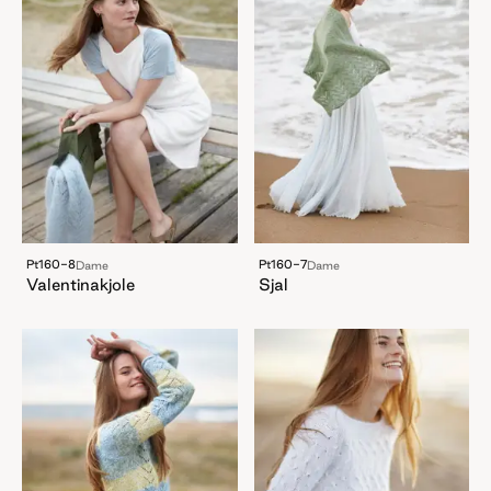
Pt160-8
Pt160-7
Dame
Dame
Valentinakjole
Sjal