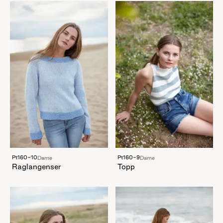
Pt160-10
Pt160-9
Dame
Dame
Raglangenser
Topp