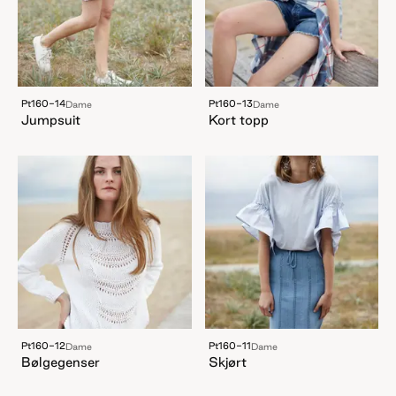
Pt160-14
Pt160-13
Dame
Dame
Jumpsuit
Kort topp
Pt160-12
Pt160-11
Dame
Dame
Bølgegenser
Skjørt