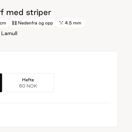
rf med striper
0cm
Nedenfra og opp
4.5 mm
 Lamull
Hefte
60 NOK