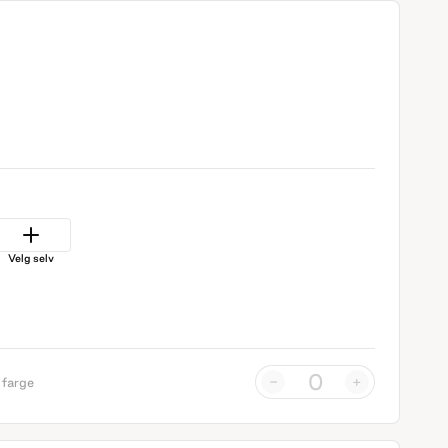
Velg selv
-
+
 farge