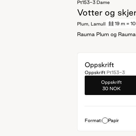
Pt153-3
Dame
Votter og skje
19 m
= 1
Plum, Lamull
Rauma Plum og Rauma
Oppskrift
Oppskrift
Pt153-3
Oppskrift
30 NOK
Format:
Papir