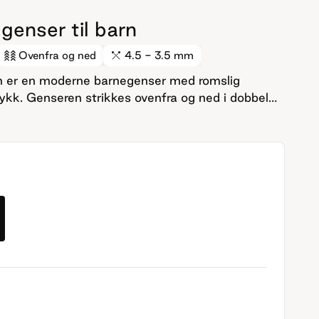
enser til barn
Ovenfra og ned
4.5 - 3.5 mm
rn er en moderne barnegenser med romslig
ykk. Genseren strikkes ovenfra og ned i dobbel
g mykt bomullsgarn som gir et lett og behagelig
es i 1x1 ribb, og det brukes vendepinner for god
ldrene og ermene. En genser for aktive dager
rtabel og kul. Denne genseren er barneversjonen
ta genseren for voksne.