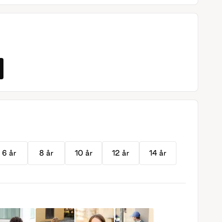
6 år
8 år
10 år
12 år
14 år