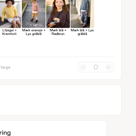
Liljegul +
Mørk oransje +
Mørk blå +
Mørk blå + Lys
Kremhvit
Lys gråblå
Rødbrun
gråblå
-
+
 farge
ing