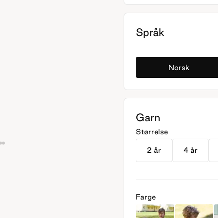
Språk
Norsk
Garn
Størrelse
2 år
4 år
Farge