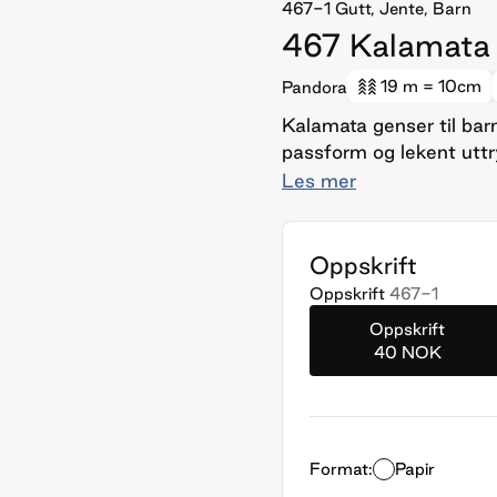
467-1
Gutt, Jente, Barn
467 Kalamata g
19 m
= 10cm
Pandora
Kalamata genser til ba
passform og lekent uttr
tråd Pandora, et tynt o
Les mer
plagg. Halskanten strikk
form på bakstykket, sku
som er praktisk, komfo
Oppskrift
av den populære Kalama
Oppskrift
467-1
Oppskrift
40 NOK
Format:
Papir