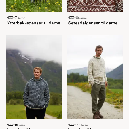
433-7
433-8
Dame
Dame
Ytterbakkegenser til dame
Setesdalgenser til dame
433-9
433-10
Herre
Herre