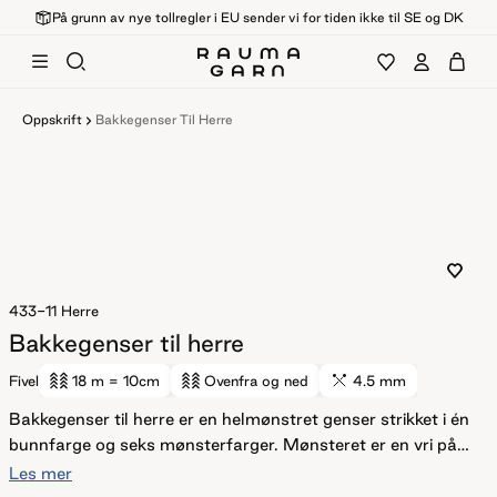
På grunn av nye tollregler i EU sender vi for tiden ikke til SE og DK
Oppskrift
Bakkegenser Til Herre
433-11
Herre
Bakkegenser til herre
Fivel
18 m
= 10cm
Ovenfra og ned
4.5 mm
Bakkegenser til herre er en helmønstret genser strikket i én
bunnfarge og seks mønsterfarger. Mønsteret er en vri på
det tradisjonelle lus-mønsteret og i en morsom
Les mer
fargesetting. Genseren har en kort, rett og avslappet