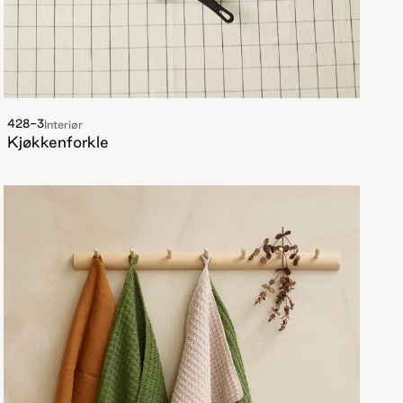
428-3
Interiør
Kjøkkenforkle