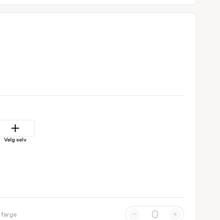
Velg selv
-
+
 farge