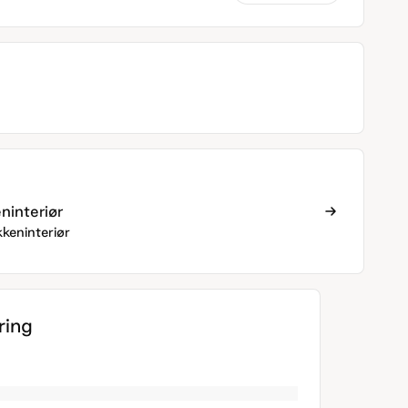
eninteriør
kkeninteriør
ing