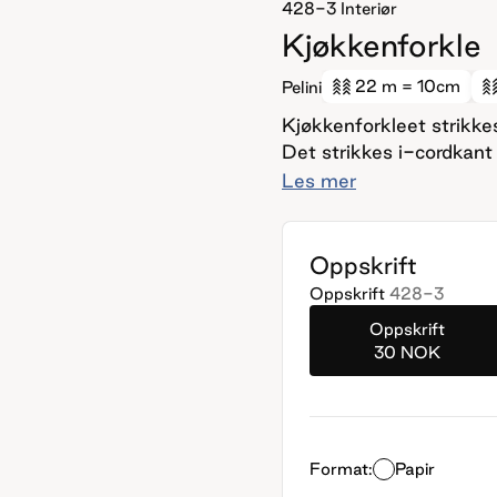
428-3
Interiør
Kjøkkenforkle
22 m
= 10cm
Pelini
Kjøkkenforkleet strikkes
Det strikkes i-cordkant 
strikkes i dobbelstrikk, 
Les mer
kun i den ene siden og
lomme foran, strikkes den 
Oppskrift
Oppskrift
428-3
Oppskrift
30 NOK
Format:
Papir