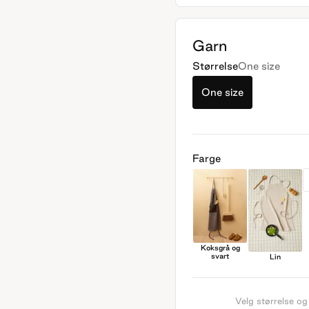
Garn
Størrelse
One size
One size
Farge
Koksgrå og
svart
Lin
Velg størrelse og