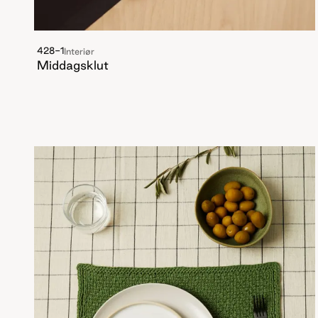
428-1
Interiør
Middagsklut