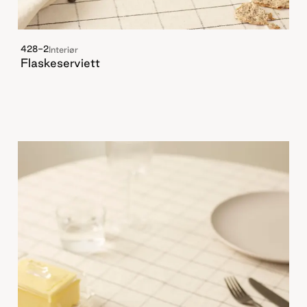
428-2
Interiør
Flaskeserviett