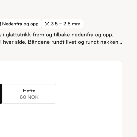
Nedenfra og opp
3.5 - 2.5 mm
 i glattstrikk frem og tilbake nedenfra og opp.
i hver side. Båndene rundt livet og rundt nakken
og sys fast til slutt. Båndet rundt nakken sys fast
 lukkes med D-ringer på motsatt side. Ønskes det
til slutt i riller og sys på.
Hefte
80 NOK