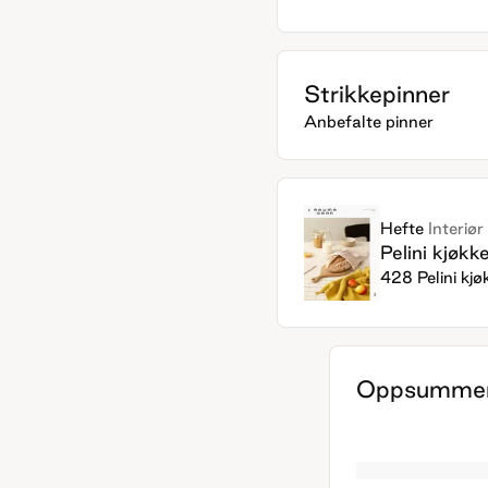
Strikkepinner
Anbefalte pinner
Hefte
Interiør
Pelini kjøkk
428 Pelini kjø
Oppsummer