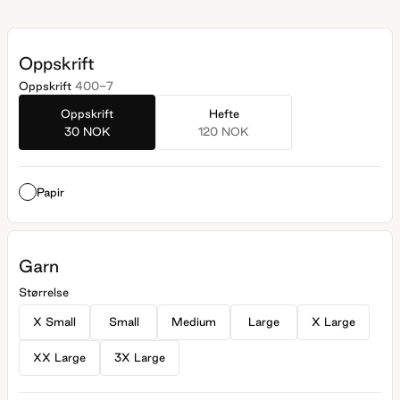
Den strikkes nedenfra og opp. **Kjøp magasinet uten garn
her:** [Fremstrikk]
(https://www.raumagarn.no/produkt/tilbehor/fremstrikk)
Oppskrift
Oppskrift
400-7
Oppskrift
Hefte
30 NOK
120 NOK
Papir
Garn
Størrelse
X Small
Small
Medium
Large
X Large
XX Large
3X Large