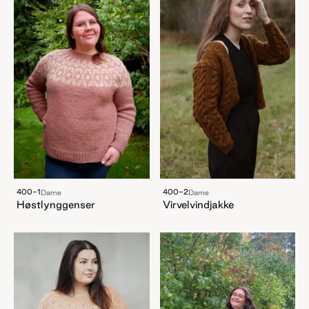
400-1
400-2
Dame
Dame
Høstlynggenser
Virvelvindjakke