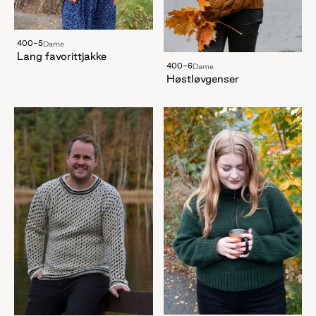
400-5
Dame
Lang favorittjakke
400-6
Dame
Høstløvgenser