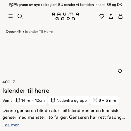
På grunn av nye tollregler i EU sender vi for tiden ikke til SE og DK
Oppskrift
Islender Til Herre
400-7
Islender til herre
Vams
14 m
= 10cm
Nedenfra og opp
6 - 5 mm
Denne genseren blir du aldri lei! Islenderen er en klassisk
genser med mønster i to farger. Genseren har rett fasong,
isydde ermer og ribbestrikkede kanter med striper.
Les mer
Halskanten plukkes opp til slutt og brettes dobbel innover.