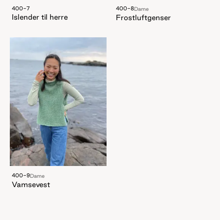
400-7
400-8
Dame
Islender til herre
Frostluftgenser
400-9
Dame
Vamsevest