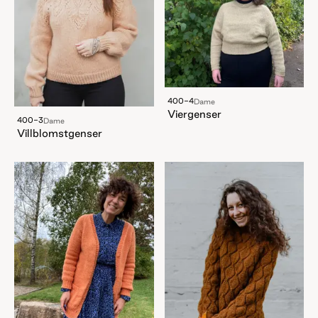
400-4
Dame
Viergenser
400-3
Dame
Villblomstgenser