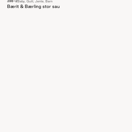
398-2
Baby, Gutt, Jente, Barn
Bærit & Bærling stor sau