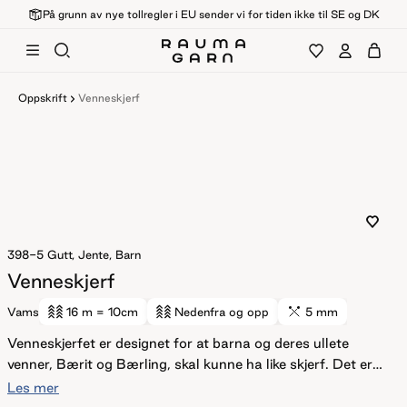
På grunn av nye tollregler i EU sender vi for tiden ikke til SE og DK
Oppskrift
Venneskjerf
398-5
Gutt, Jente, Barn
Venneskjerf
Vams
16 m
= 10cm
Nedenfra og opp
5 mm
Venneskjerfet er designet for at barna og deres ullete
venner, Bærit og Bærling, skal kunne ha like skjerf. Det er
så enkelt at barna selv kan strikke det. Det strikkes frem og
Les mer
tilbake i rillestrikk. Til slutt knytes det frynser i hver ende.