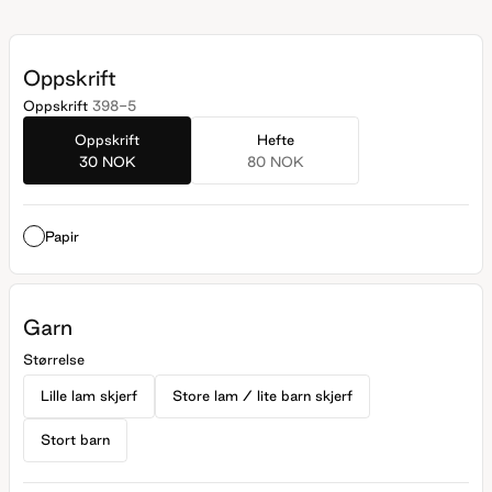
Skjerfet finnes i tre størrelser: En mini-størrelse som
passer til det lille lammet, en mellomstørrelse som passer
til den store sauen og til små barn, og en stor størrelse
Oppskrift
som passer til litt større barn.
Oppskrift
398-5
Oppskrift
Hefte
30 NOK
80 NOK
Papir
Garn
Størrelse
Lille lam skjerf
Store lam / lite barn skjerf
Stort barn