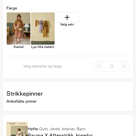
Farge
Velg selv
Kamel
Lys lilla melert
-
+
Velg størrelse og farge
Strikkepinner
Anbefalte pinner
Hefte
Gutt, Jente, Interiør, Barn
Rauma X Aftenstrikk, kosedyr