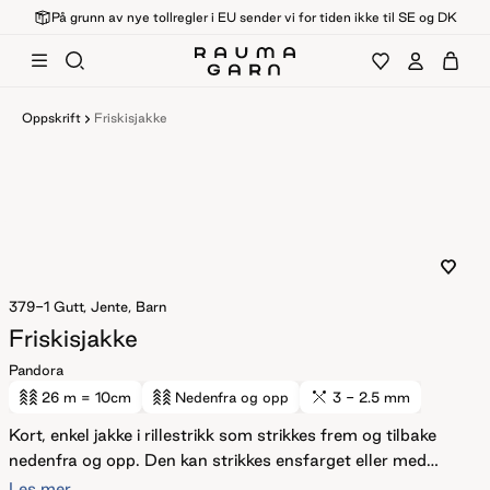
På grunn av nye tollregler i EU sender vi for tiden ikke til SE og DK
Oppskrift
Friskisjakke
379-1
Gutt, Jente, Barn
Friskisjakke
Pandora
26 m
= 10cm
Nedenfra og opp
3 - 2.5 mm
Kort, enkel jakke i rillestrikk som strikkes frem og tilbake
nedenfra og opp. Den kan strikkes ensfarget eller med
stripe- mønster. Diagrammet på stripemønsteret kan du
Les mer