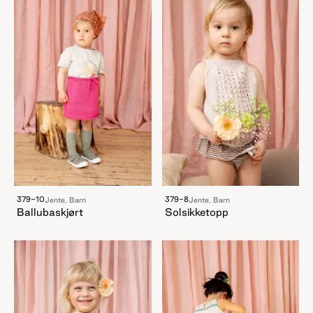
379-10
379-8
Jente, Barn
Jente, Barn
Ballubaskjørt
Solsikketopp