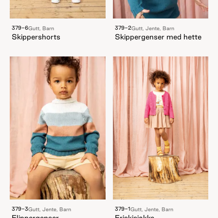
379-6
379-2
Gutt, Barn
Gutt, Jente, Barn
Skippershorts
Skippergenser med hette
379-3
379-1
Gutt, Jente, Barn
Gutt, Jente, Barn
Flippergenser
Friskisjakke