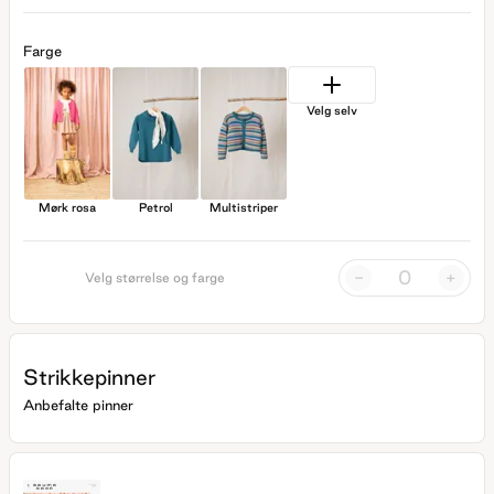
Farge
Velg selv
Mørk rosa
Petrol
Multistriper
-
+
Velg størrelse og farge
Strikkepinner
Anbefalte pinner