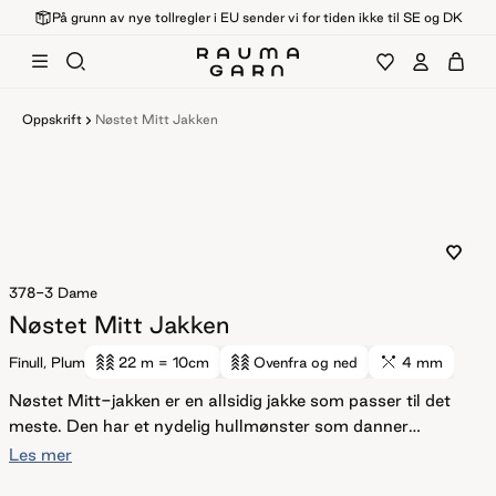
På grunn av nye tollregler i EU sender vi for tiden ikke til SE og DK
Oppskrift
Nøstet Mitt Jakken
378-3
Dame
Nøstet Mitt Jakken
Finull, Plum
22 m
= 10cm
Ovenfra og ned
4 mm
Nøstet Mitt-jakken er en allsidig jakke som passer til det
meste. Den har et nydelig hullmønster som danner
raglanøkningene. Enkelt og vakkert! Jakken er designet av
Les mer
Madelaine som jobber i den lille garnkjeden Nøstet Mitt.