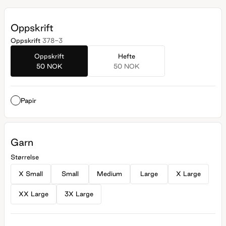
Her har hun lang erfaring med å eksperimentere med
garnkvaliteter og garnalternativer. På Rauma Garn har vi
mange garnkvaliteter som kan strikkes om hverandre.
Oppskrift
Sammen har vi lekt oss med forskjellige kvaliteter og
Oppskrift
378-3
kombinasjoner og strikket Nøstet Mitt-jakken i mange
Oppskrift
Hefte
varianter.
50 NOK
50 NOK
Papir
Garn
Størrelse
X Small
Small
Medium
Large
X Large
XX Large
3X Large