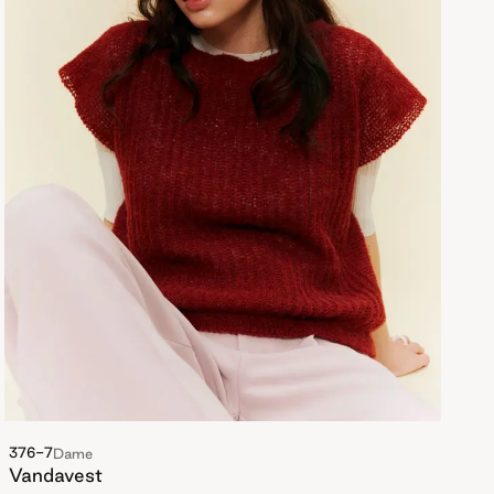
376-7
Dame
Vandavest