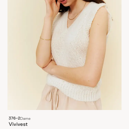
376-2
Dame
Vivivest