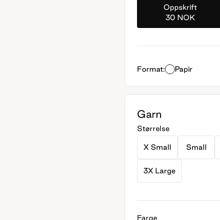
Oppskrift
30 NOK
Format:
Papir
Garn
Størrelse
X Small
Small
3X Large
Farge