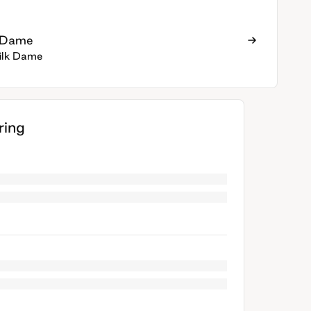
k Dame
ilk Dame
ing