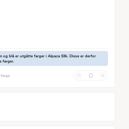
 og blå er utgåtte farger i Alpaca SIlk. Disse er derfor
e farger.
-
+
 farge