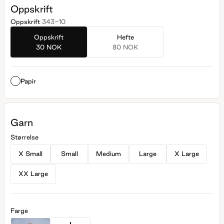
Oppskrift
Oppskrift
343-10
Oppskrift
Hefte
30 NOK
80 NOK
Papir
Garn
Størrelse
X Small
Small
Medium
Large
X Large
XX Large
Farge