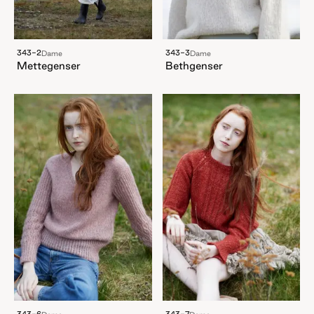
343-2
343-3
Dame
Dame
Mettegenser
Bethgenser
343-6
343-7