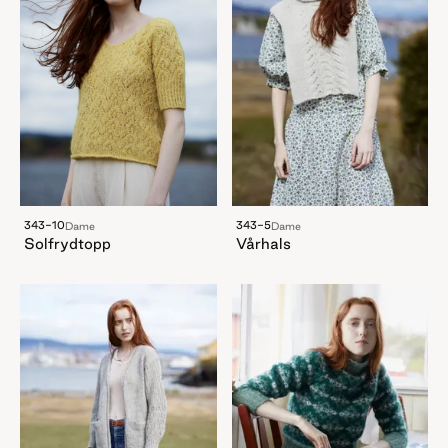
343-10
343-5
Dame
Dame
Solfrydtopp
Vårhals