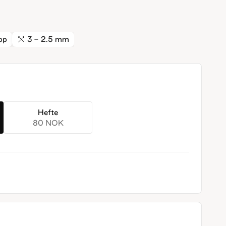
pp
3 - 2.5 mm
Hefte
80 NOK