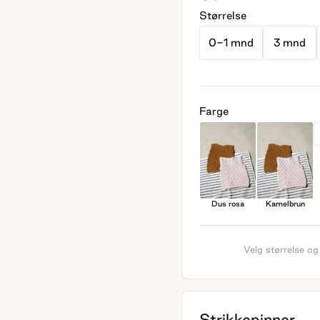
Størrelse
0-1 mnd
3 mnd
Farge
Dus rosa
Kamelbrun
Velg størrelse og
Strikkepinner