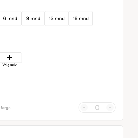
6 mnd
9 mnd
12 mnd
18 mnd
Velg selv
-
+
 farge