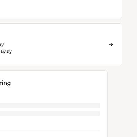
by
 Baby
ing