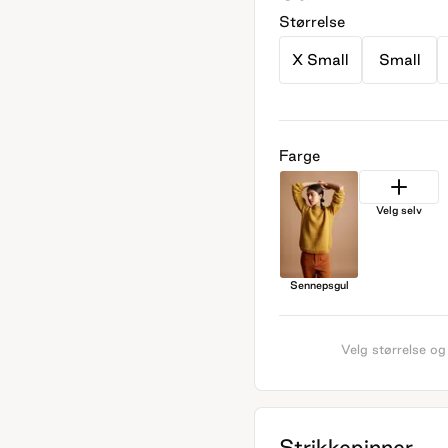
Størrelse
X Small
Small
Farge
Velg selv
Sennepsgul
Velg størrelse og
Strikkepinner