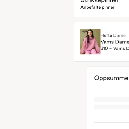
Anbefalte pinner
Hefte
Dame
Vams Dam
310 - Vams 
Oppsummer