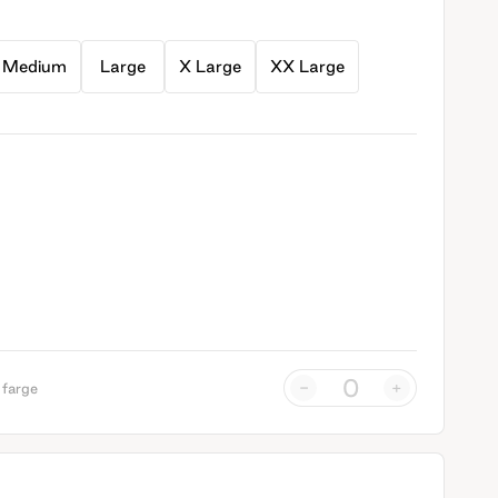
Medium
Large
X Large
XX Large
-
+
 farge