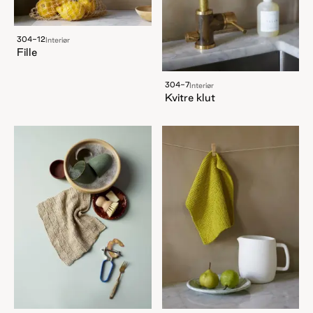
304-12
Interiør
Fille
304-7
Interiør
Kvitre klut