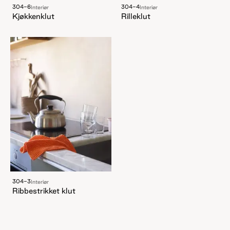
304-6
304-4
Interiør
Interiør
Kjøkkenklut
Rilleklut
304-3
Interiør
Ribbestrikket klut