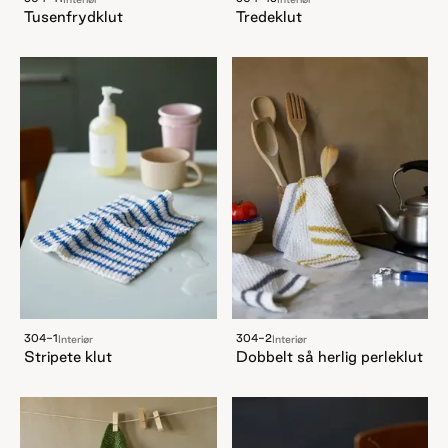
Tusenfrydklut
Tredeklut
304-1
304-2
Interiør
Interiør
Stripete klut
Dobbelt så herlig perleklut