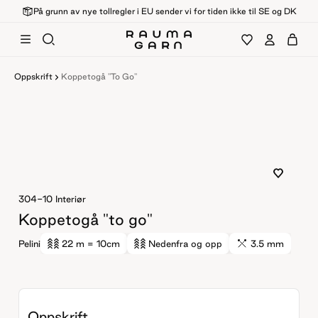
På grunn av nye tollregler i EU sender vi for tiden ikke til SE og DK
Oppskrift
Koppetogå "to Go"
304-10
Interiør
Koppetogå "to go"
Pelini
22 m
= 10cm
Nedenfra og opp
3.5 mm
Oppskrift