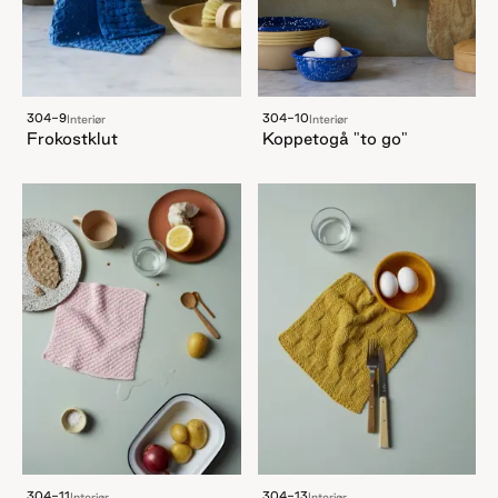
304-9
304-10
Interiør
Interiør
Frokostklut
Koppetogå "to go"
304-11
304-13
Interiør
Interiør