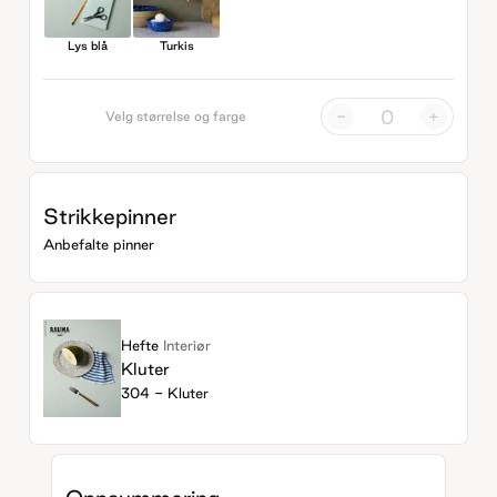
Lys blå
Turkis
-
+
Velg størrelse og farge
Strikkepinner
Anbefalte pinner
Hefte
Interiør
Kluter
304 - Kluter