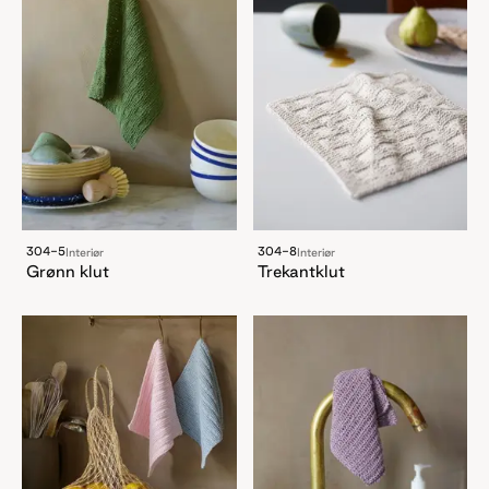
304-5
304-8
Interiør
Interiør
Grønn klut
Trekantklut