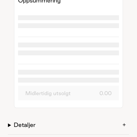
Oppsummering
Midlertidig utsolgt
0.00
Detaljer