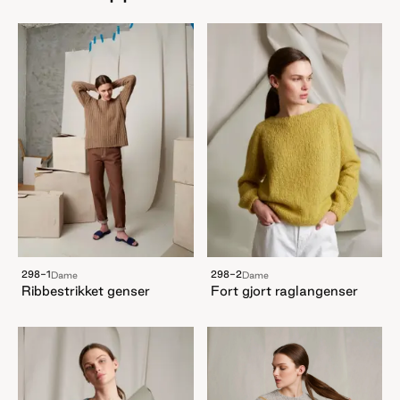
298-1
298-2
Dame
Dame
Ribbestrikket genser
Fort gjort raglangenser