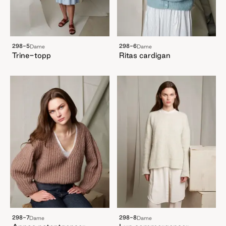
298-5
298-6
Dame
Dame
Trine-topp
Ritas cardigan
298-7
298-8
Dame
Dame