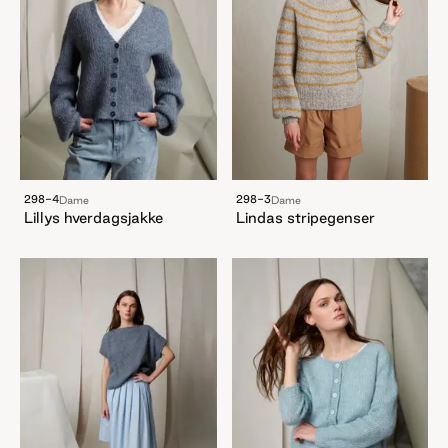
298-4
298-3
Dame
Dame
Lillys hverdagsjakke
Lindas stripegenser