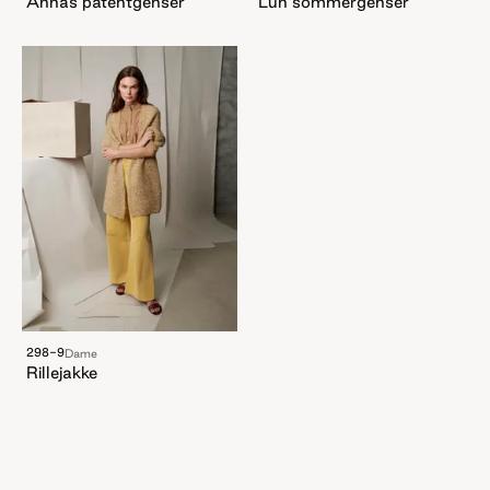
Annas patentgenser
Lun sommergenser
298-9
Dame
Rillejakke