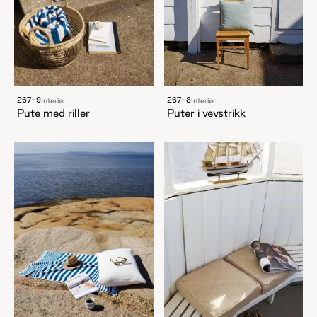
267-9
267-8
Interiør
Interiør
Pute med riller
Puter i vevstrikk