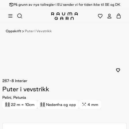
På grunn av nye tollregler i EU sender vi for tiden ikke til SE og DK
Oppskrift
Puter I Vevstrikk
267-8
Interiør
Puter i vevstrikk
Pelini, Petunia
22 m
= 10cm
Nedenfra og opp
4 mm