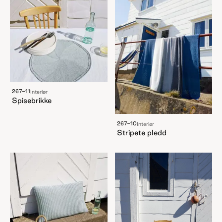
267-11
Interiør
Spisebrikke
267-10
Interiør
Stripete pledd