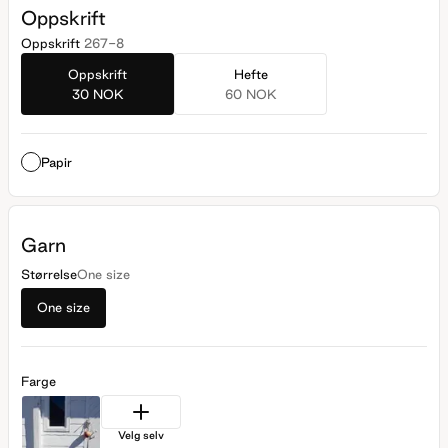
Oppskrift
Oppskrift
267-8
Oppskrift
Hefte
30 NOK
60 NOK
Papir
Garn
Størrelse
One size
One size
Farge
Velg selv