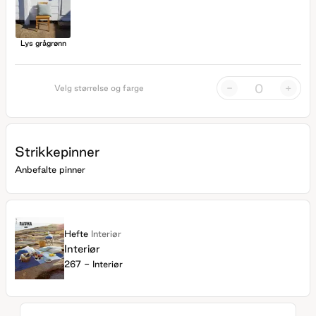
Lys grågrønn
-
+
Velg størrelse og farge
Strikkepinner
Anbefalte pinner
Hefte
Interiør
Interiør
267 - Interiør