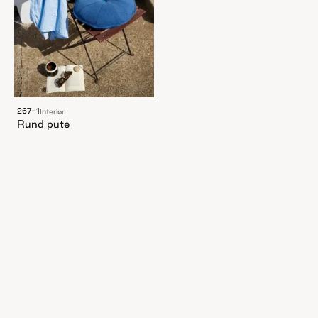
267-1
Interiør
Rund pute