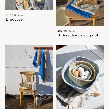
267-17
Interiør
Brødposer
267-16
Interiør
Strikket håndkle og klut