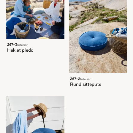
267-3
Interiør
Heklet pledd
267-2
Interiør
Rund sittepute