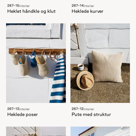
267-15
267-14
Interiør
Interiør
Heklet håndkle og klut
Heklede kurver
267-13
267-12
Interiør
Interiør
Heklede poser
Pute med struktur