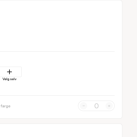
Velg selv
-
+
 farge