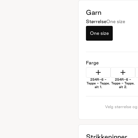
Garn
Størrelse
One size
One size
Farge
254R-6 -
254R-6 -
Teppe - Teppe,
Teppe - Teppe,
alt 1.
alt 2.
Velg størrelse og
Strikkepinner