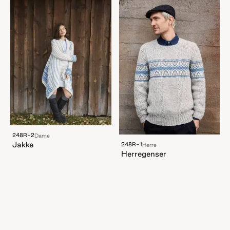
248R-2
Dame
Jakke
248R-1
Herre
Herregenser