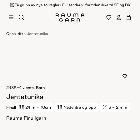
På grunn av nye tollregler i EU sender vi for tiden ikke til SE og DK
Oppskrift
Jentetunika
248R-4
Jente, Barn
Jentetunika
Finull
24 m
= 10cm
Nedenfra og opp
3 - 2 mm
Rauma Finullgarn