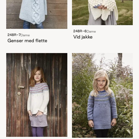
248R-6
Dame
248R-7
Dame
Vid jakke
Genser med flette