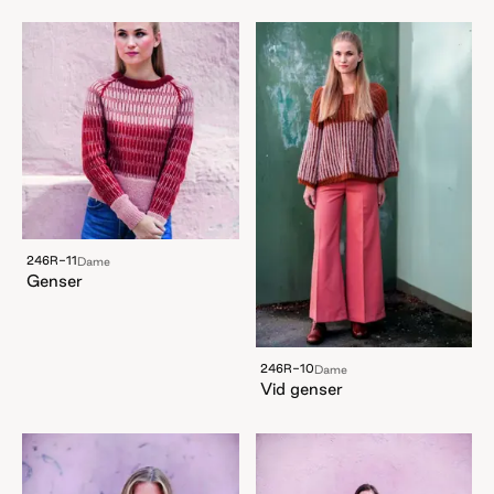
246R-11
Dame
Genser
246R-10
Dame
Vid genser