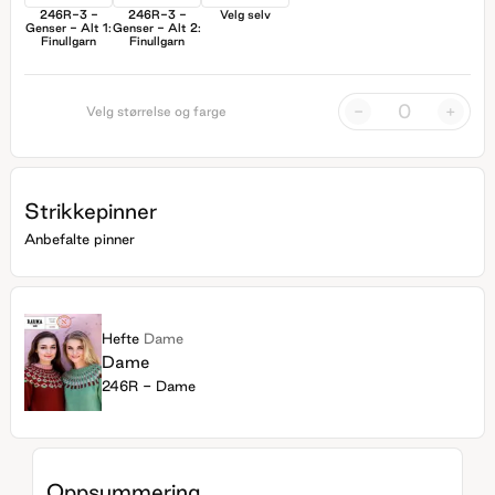
246R-3 -
246R-3 -
Velg selv
Genser - Alt 1:
Genser - Alt 2:
Finullgarn
Finullgarn
-
+
Velg størrelse og farge
Strikkepinner
Anbefalte pinner
Hefte
Dame
Dame
246R - Dame
Oppsummering