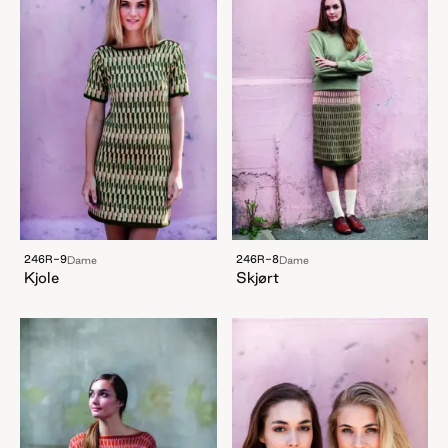
246R-9
246R-8
Dame
Dame
Kjole
Skjørt