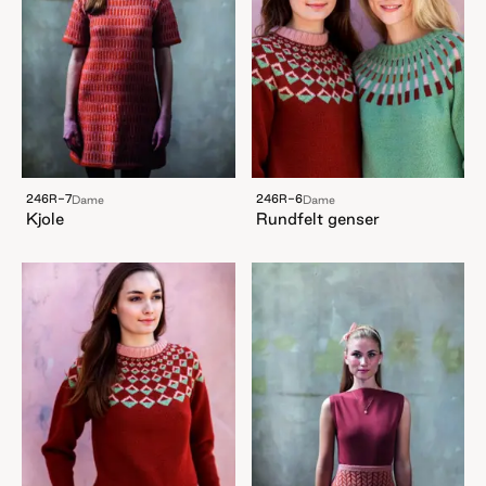
246R-7
246R-6
Dame
Dame
Kjole
Rundfelt genser