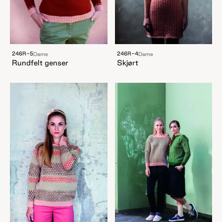
246R-5
246R-4
Dame
Dame
Rundfelt genser
Skjørt