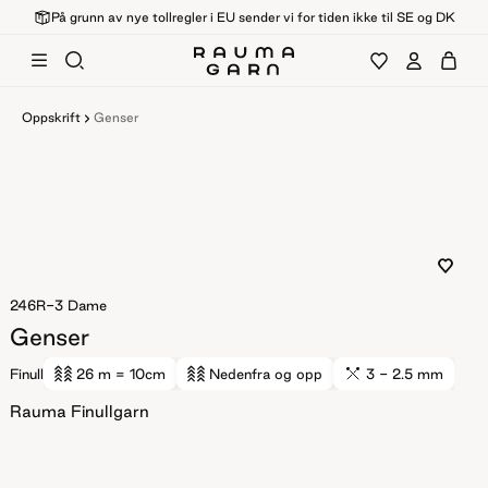
På grunn av nye tollregler i EU sender vi for tiden ikke til SE og DK
Oppskrift
Genser
246R-3
Dame
Genser
Finull
26 m
= 10cm
Nedenfra og opp
3 - 2.5 mm
Rauma Finullgarn