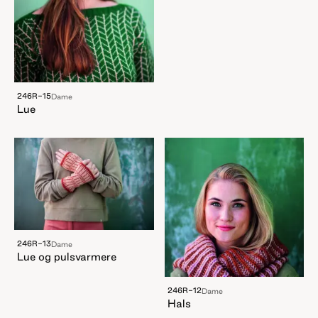
246R-15
Dame
Lue
246R-13
Dame
Lue og pulsvarmere
246R-12
Dame
Hals