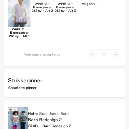
244R-2 -
244R-2 -
Velg selv
Barnegenser
Barnegenser
261 ny - Alt 2
261 ny - Alt 3
244R-2 -
Barnegenser
261 ny - Alt 1
-
+
Velg størrelse og farge
Strikkepinner
Anbefalte pinner
Hefte
Gutt, Jente, Barn
Barn Redesign 2
244R - Barn Redesign 2