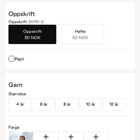
Oppskrift
Oppskrift
244R-2
Oppskrift
Hefte
30 NOK
50 NOK
Papir
Garn
Størrelse
4 år
6 år
8 år
10 år
12 år
Farge