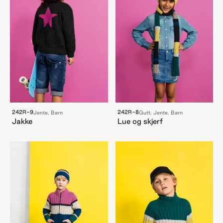
242R-9
242R-8
Jente, Barn
Gutt, Jente, Barn
Jakke
Lue og skjerf