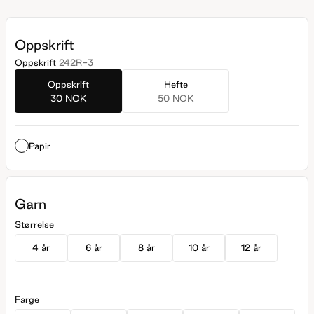
Oppskrift
Oppskrift
242R-3
Oppskrift
Hefte
30 NOK
50 NOK
Papir
Garn
Størrelse
4 år
6 år
8 år
10 år
12 år
Farge