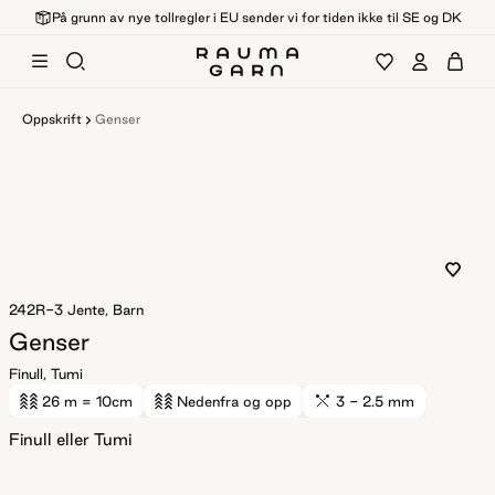
På grunn av nye tollregler i EU sender vi for tiden ikke til SE og DK
Oppskrift
Genser
242R-3
Jente, Barn
Genser
Finull, Tumi
26 m
= 10cm
Nedenfra og opp
3 - 2.5 mm
Finull eller Tumi