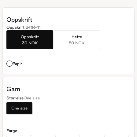
Oppskrift
Oppskrift
241R-11
Oppskrift
Hefte
30 NOK
50 NOK
Papir
Garn
Størrelse
One size
One size
Farge