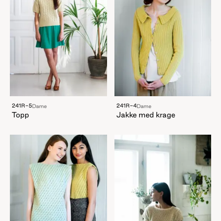
241R-5
241R-4
Dame
Dame
Topp
Jakke med krage