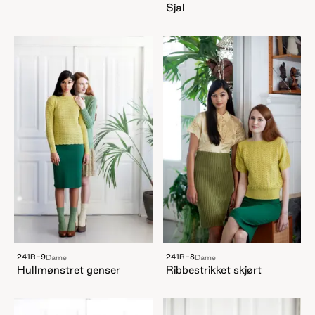
Sjal
241R-9
241R-8
Dame
Dame
Hullmønstret genser
Ribbestrikket skjørt