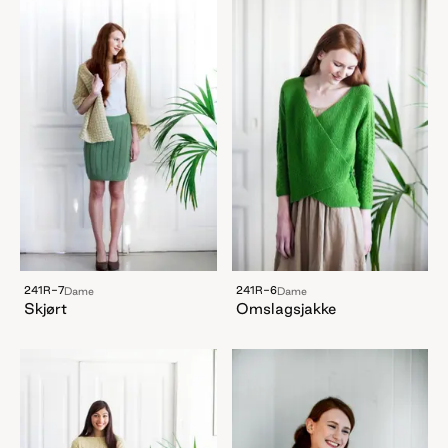
241R-7
241R-6
Dame
Dame
Skjørt
Omslagsjakke