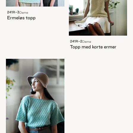
241R-3
Dame
Ermeløs topp
241R-2
Dame
Topp med korte ermer