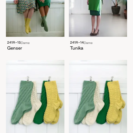
241R-15
241R-14
Dame
Dame
Genser
Tunika