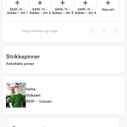
241R-11 -
241R-11 -
241R-11 -
241R-11 -
Velg selv
Sokker - Alt 1
Sokker - Alt 2
Sokker - Alt 3
Sokker - Alt 4
-
+
Velg størrelse og farge
Strikkepinner
Anbefalte pinner
Hefte
Voksen
241R - Voksen