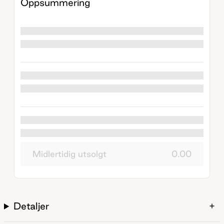
Oppsummering
Midlertidig utsolgt
0.00
Detaljer