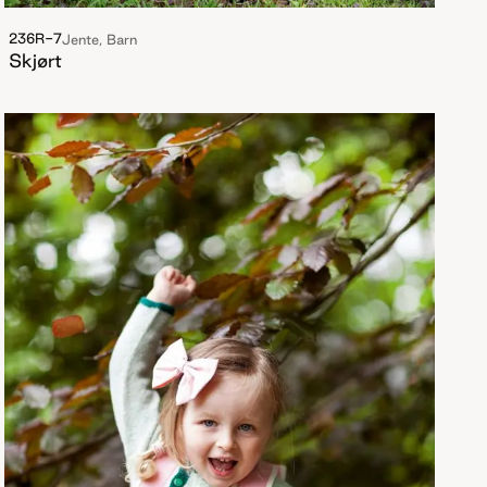
236R-7
Jente, Barn
Skjørt