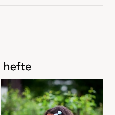
 hefte