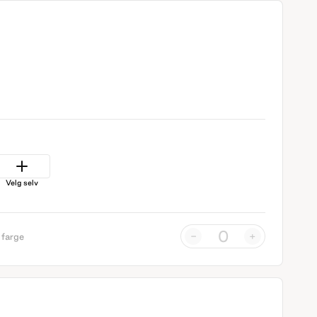
Velg selv
-
+
 farge