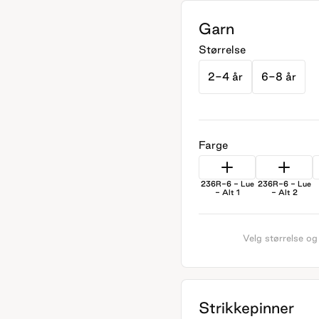
Garn
Størrelse
2-4 år
6-8 år
Farge
236R-6 - Lue
236R-6 - Lue
- Alt 1
- Alt 2
Velg størrelse og
Strikkepinner