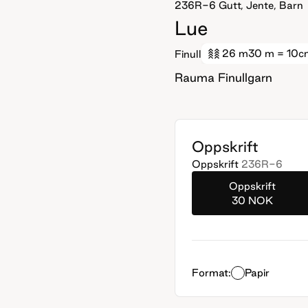
236R-6
Gutt, Jente, Barn
Lue
26 m
30 m
= 10c
Finull
Rauma Finullgarn
Oppskrift
Oppskrift
236R-6
Oppskrift
30 NOK
Format:
Papir