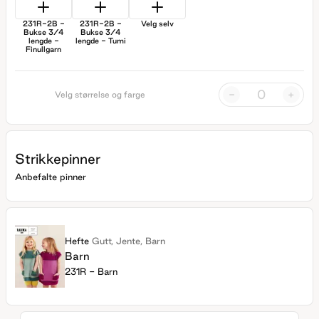
231R-2B -
231R-2B -
Velg selv
Bukse 3/4
Bukse 3/4
lengde -
lengde - Tumi
Finullgarn
-
+
Velg størrelse og farge
Strikkepinner
Anbefalte pinner
Hefte
Gutt, Jente, Barn
Barn
231R - Barn