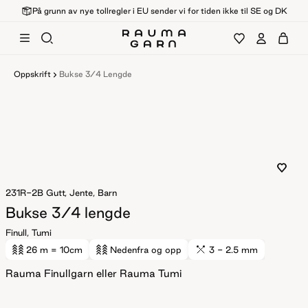
På grunn av nye tollregler i EU sender vi for tiden ikke til SE og DK
Oppskrift
Bukse 3/4 Lengde
231R-2B
Gutt, Jente, Barn
Bukse 3/4 lengde
Finull, Tumi
26 m
= 10cm
Nedenfra og opp
3 - 2.5 mm
Rauma Finullgarn eller Rauma Tumi