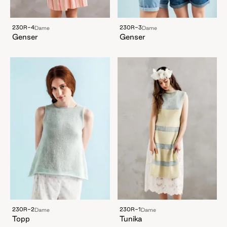
230R-4
230R-3
Dame
Dame
Genser
Genser
230R-2
230R-1
Dame
Dame
Topp
Tunika