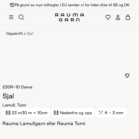
På grunn av nye tollregler i EU sender vi for tiden ikke til SE og DK
Oppskrift
Sjal
230R-10
Dame
Sjal
Lamull, Tumi
23 m
30 m
= 10cm
Nedenfra og opp
4 - 3 mm
Rauma Lamullgarn eller Rauma Tumi