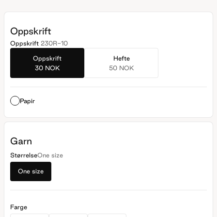
Oppskrift
Oppskrift
230R-10
Oppskrift
Hefte
30 NOK
50 NOK
Papir
Garn
Størrelse
One size
One size
Farge