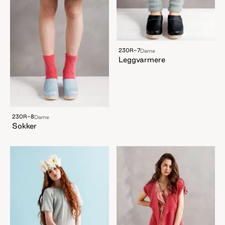
230R-7
Dame
Leggvarmere
230R-8
Dame
Sokker