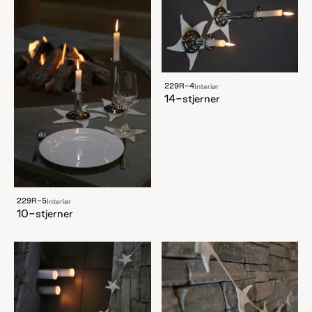
229R-4
Interiør
14-stjerner
229R-5
Interiør
10-stjerner