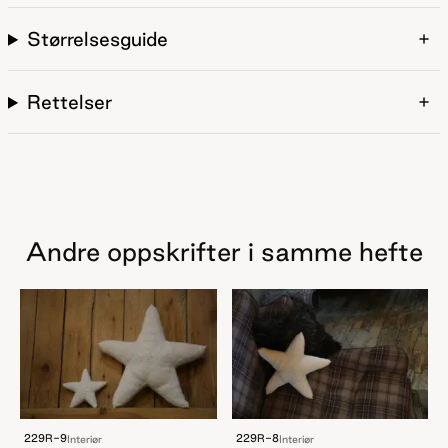
Størrelsesguide
Rettelser
Andre oppskrifter i samme hefte
229R-9
229R-8
Interiør
Interiør