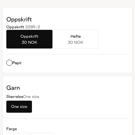
Oppskrift
Oppskrift
229R-2
Oppskrift
Hefte
30 NOK
30 NOK
Papir
Garn
Størrelse
One size
One size
Farge