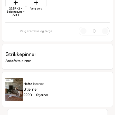
229R-2 -
Velg selv
Stjernepynt -
Alt 1
-
+
Velg størrelse og farge
Strikkepinner
Anbefalte pinner
Hefte
Interiør
Stjerner
229R - Stjerner