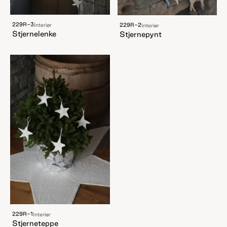
229R-3
229R-2
Interiør
Interiør
Stjernelenke
Stjernepynt
229R-1
Interiør
Stjerneteppe