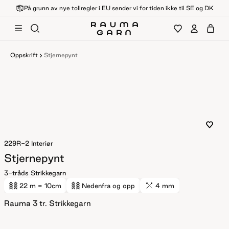
På grunn av nye tollregler i EU sender vi for tiden ikke til SE og DK
Oppskrift
Stjernepynt
229R-2
Interiør
Stjernepynt
3-tråds Strikkegarn
22 m
= 10cm
Nedenfra og opp
4 mm
Rauma 3 tr. Strikkegarn