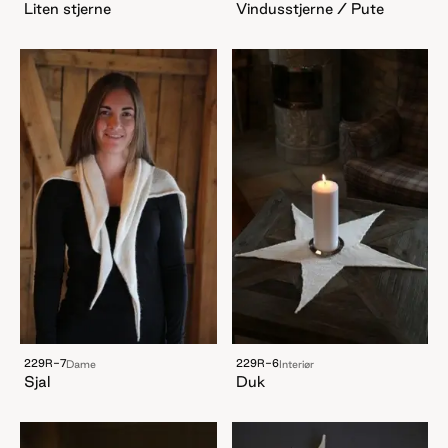
Liten stjerne
Vindusstjerne / Pute
229R-7
229R-6
Dame
Interiør
Sjal
Duk