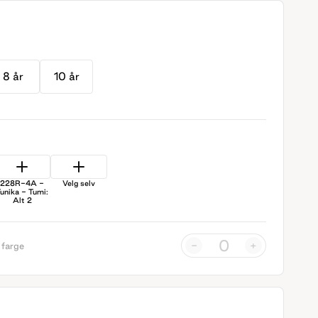
8 år
10 år
228R-4A -
Velg selv
unika - Tumi:
Alt 2
-
+
 farge