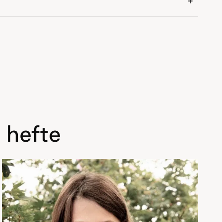
 hefte