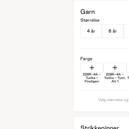
Garn
Størrelse
4 år
6 år
Farge
228R-4A -
228R-4A -
Tunika -
Tunika - Tumi:
T
Finullgarn
Alt 1
Velg størrelse og
Strikkepinner