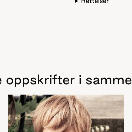
Rettelser
 oppskrifter i samme