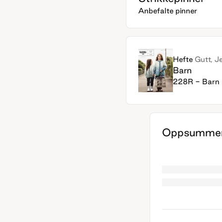
Anbefalte pinner
Hefte
Gutt, J
Barn
228R - Barn
Oppsummer