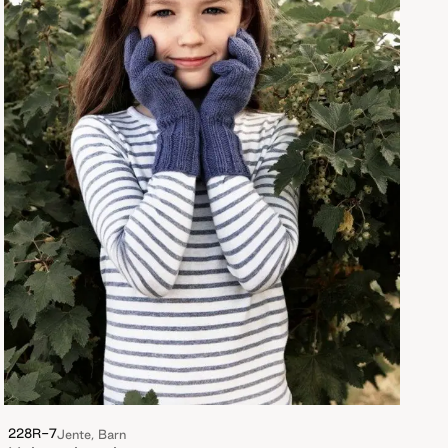
228R-7
Jente, Barn