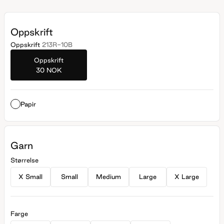
Oppskrift
Oppskrift
213R-10B
Oppskrift
30 NOK
Papir
Garn
Størrelse
X Small
Small
Medium
Large
X Large
Farge