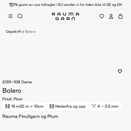
På grunn av nye tollregler i EU sender vi for tiden ikke til SE og DK
Oppskrift
Bolero
213R-10B
Dame
Bolero
Finull, Plum
19 m
25 m
= 10cm
Nedenfra og opp
4 - 3.5 mm
Rauma Finullgarn og Plum