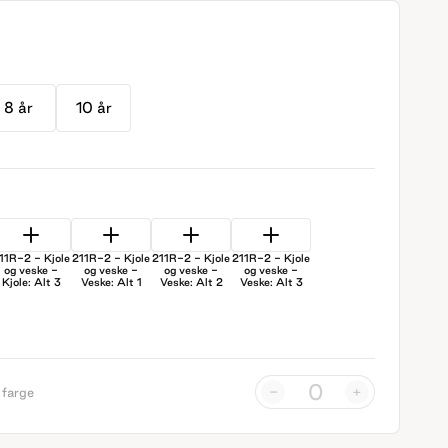
8 år
10 år
11R-2 - Kjole
211R-2 - Kjole
211R-2 - Kjole
211R-2 - Kjole
og veske -
og veske -
og veske -
og veske -
Kjole: Alt 3
Veske: Alt 1
Veske: Alt 2
Veske: Alt 3
-
+
 farge