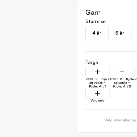
Garn
Størrelse
4 år
6 år
Farge
211R-2 - Kjole
211R-2 - Kjole
2
og veske -
og veske -
Kjole: Alt 1
Kjole: Alt 2
Velg selv
Velg størrelse og