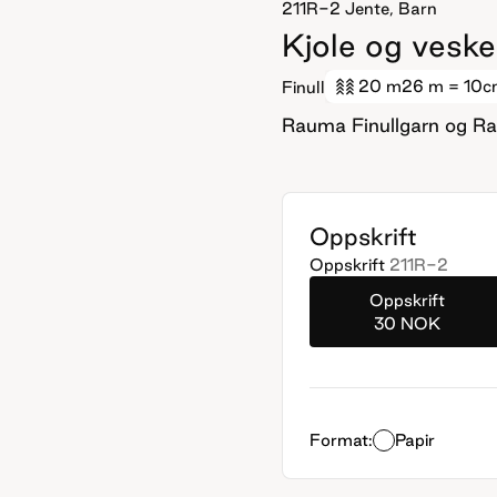
211R-2
Jente, Barn
Kjole og veske
20 m
26 m
= 10c
Finull
Rauma Finullgarn og Ra
Oppskrift
Oppskrift
211R-2
Oppskrift
30 NOK
Format:
Papir