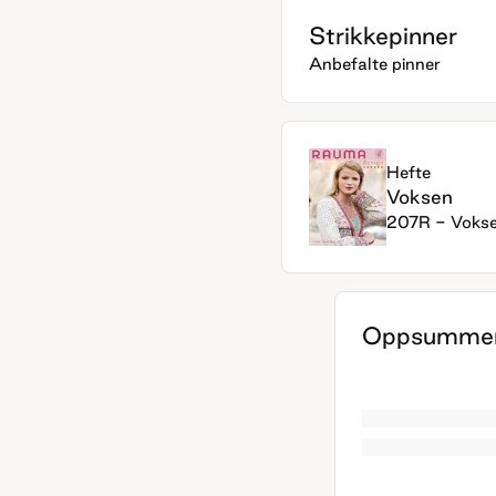
Strikkepinner
Anbefalte pinner
Hefte
Voksen
207R - Voks
Oppsummer