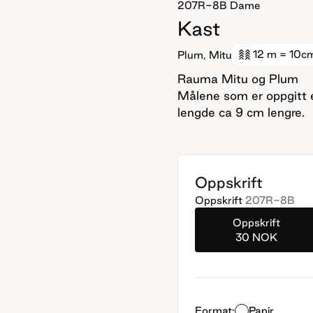
207R-8B
Dame
Kast
12 m
= 10c
Plum, Mitu
Rauma Mitu og Plum
Målene som er oppgitt e
lengde ca 9 cm lengre.
Oppskrift
Oppskrift
207R-8B
Oppskrift
30 NOK
Format:
Papir