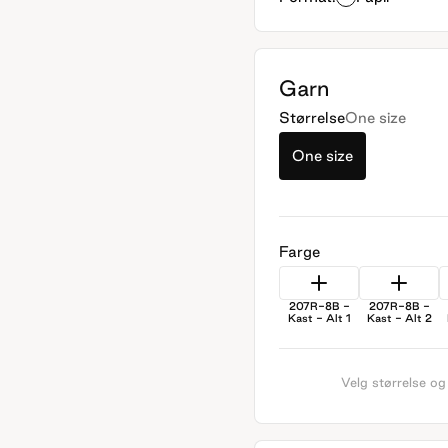
Garn
Størrelse
One size
One size
Farge
207R-8B -
207R-8B -
Kast - Alt 1
Kast - Alt 2
Velg størrelse og