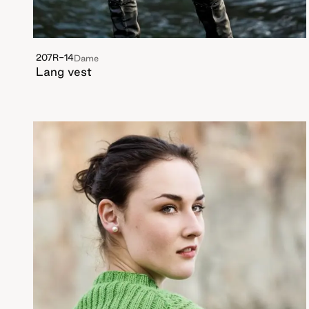
207R-14
Dame
Lang vest