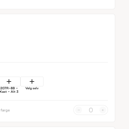
207R-8B -
Velg selv
Kast - Alt 3
-
+
 farge