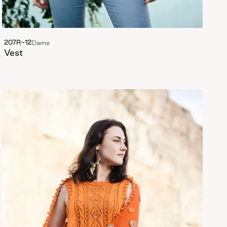
207R-12
Dame
Vest